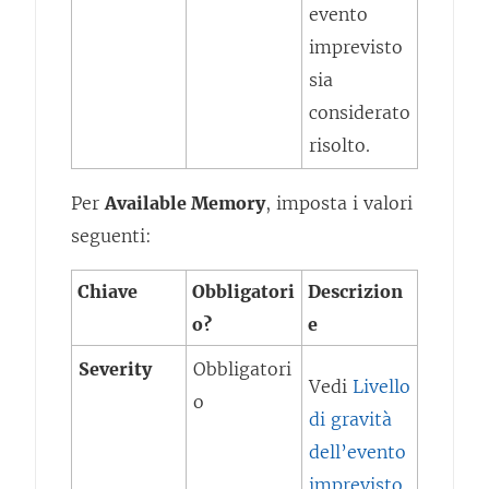
evento
imprevisto
sia
considerato
risolto.
Per
Available Memory
, imposta i valori
seguenti:
Chiave
Obbligatori
Descrizion
o?
e
Severity
Obbligatori
Vedi
Livello
o
di gravità
dell’evento
imprevisto
.