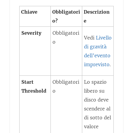
Chiave
Obbligatori
Descrizion
o?
e
Severity
Obbligatori
Vedi
Livello
o
di gravità
dell’evento
imprevisto
.
Start
Obbligatori
Lo spazio
Threshold
o
libero su
disco deve
scendere al
di sotto del
valore