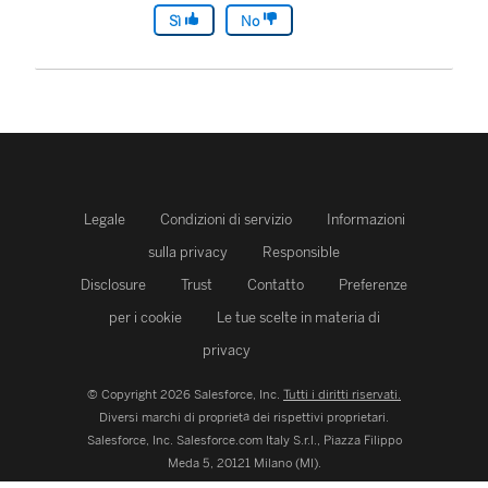
Sì
No
Legale
Condizioni di servizio
Informazioni
sulla privacy
Responsible
Disclosure
Trust
Contatto
Preferenze
per i cookie
Le tue scelte in materia di
privacy
© Copyright 2026 Salesforce, Inc.
Tutti i diritti riservati.
Diversi marchi di proprietà dei rispettivi proprietari.
Salesforce, Inc.
Salesforce.com Italy S.r.l., Piazza Filippo
Meda 5, 20121 Milano (MI).