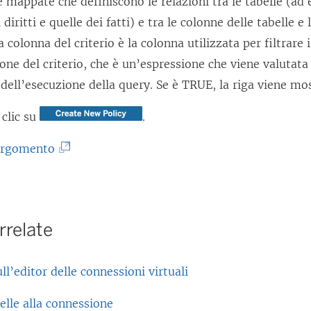
 mappate che definiscono le relazioni tra le tabelle (ad 
 diritti e quelle dei fatti) e tra le colonne delle tabelle e
a colonna del criterio è la colonna utilizzata per filtrare i
one del criterio, che è un’espressione che viene valutata 
ll’esecuzione della query. Se è TRUE, la riga viene mos
i clic su
.
(
 argomento
I
l
c
rrelate
o
l
ll’editor delle connessioni virtuali
l
e
elle alla connessione