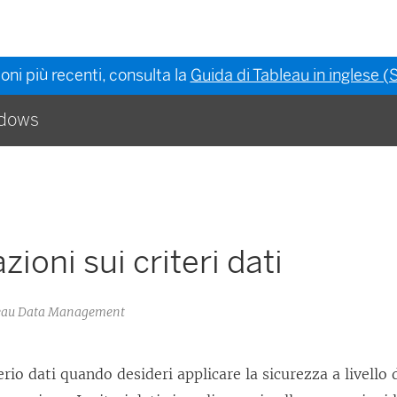
oni più recenti, consulta la
Guida di Tableau in inglese (S
ndows
zioni sui criteri dati
bleau Data Management
erio dati quando desideri applicare la sicurezza a livello 