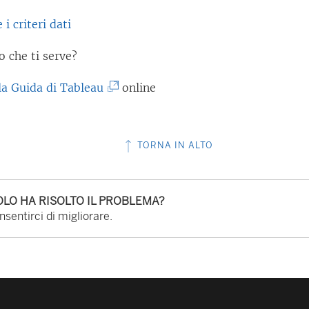
g
 i criteri dati
a
m
o che ti serve?
e
n
(
la Guida di Tableau
online
t
I
o
l
TORNA IN ALTO
v
c
i
o
e
l
LO HA RISOLTO IL PROBLEMA?
n
l
sentirci di migliorare.
e
e
a
g
p
a
e
m