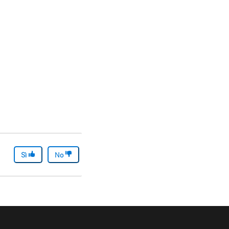
Sì
No