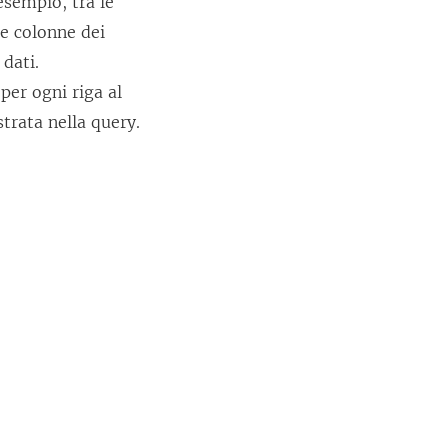
esempio, tra le
 le colonne dei
 dati.
per ogni riga al
trata nella query.