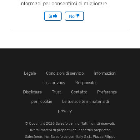
Informaci per consentirci di migliorare.
Sì
No
Legale
Condizioni di servizio
Informazioni
sulla privacy
Responsible
Disclosure
Trust
Contatto
Preferenze
per i cookie
Le tue scelte in materia di
privacy
© Copyright 2026 Salesforce, Inc.
Tutti i diritti riservati.
Diversi marchi di proprietà dei rispettivi proprietari.
Salesforce, Inc.
Salesforce.com Italy S.r.l., Piazza Filippo