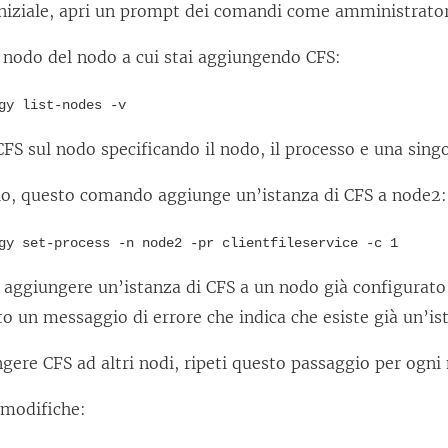
iniziale, apri un prompt dei comandi come amministrator
 nodo del nodo a cui stai aggiungendo CFS:
gy list-nodes -v
FS sul nodo specificando il nodo, il processo e una singo
o, questo comando aggiunge un’istanza di CFS a node2:
gy set-process -n node2 -pr clientfileservice -c 1
i aggiungere un’istanza di CFS a un nodo già configurato
to un messaggio di errore che indica che esiste già un’is
gere CFS ad altri nodi, ripeti questo passaggio per ogni
 modifiche: