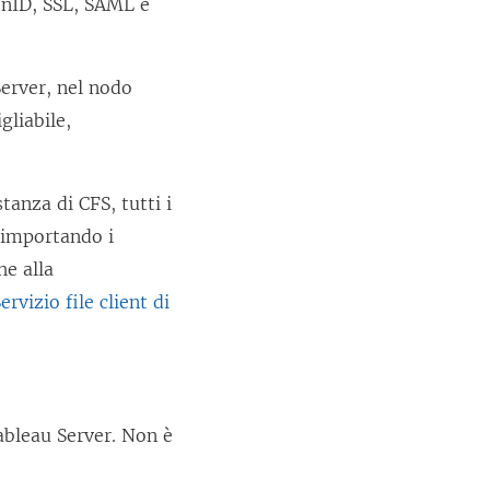
OpenID, SSL, SAML e
erver, nel nodo
gliabile,
tanza di CFS, tutti i
reimportando i
he alla
ervizio file client di
ableau Server. Non è