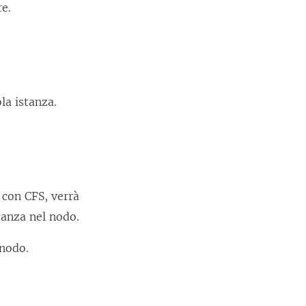
e.
la istanza.
 con CFS, verrà
tanza nel nodo.
 nodo.