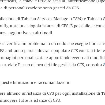
rtificati, le chiavi e i file relativi all’autenticazione (
ile di personalizzazione sono gestiti da CFS.
tallazione di Tableau Services Manager (TSM) e Tableau S
onfigurata una singola istanza di CFS. È possibile, e consi
anze aggiuntive su altri nodi.
se si verifica un problema in un nodo che esegue l’unica is
 CFS andranno persi e dovrai ripopolare CFS con tali file 
e immagini personalizzate e apportando eventuali modific
correlate.Per un elenco dei file gestiti da CFS, consulta
S
.
 queste limitazioni e raccomandazioni:
ere almeno un’istanza di CFS per ogni installazione di T
rimuovere tutte le istanze di CFS.