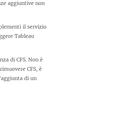
anze aggiuntive non
lementi il servizio
eggere Tableau
anza di CFS. Non è
 rimuovere CFS, è
l’aggiunta di un