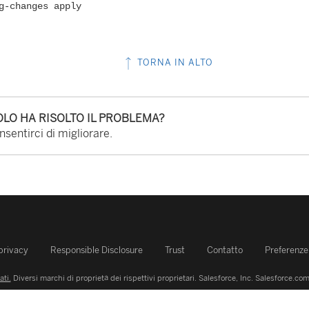
g-changes apply
TORNA IN ALTO
LO HA RISOLTO IL PROBLEMA?
sentirci di migliorare.
 privacy
Responsible Disclosure
Trust
Contatto
Preferenze 
ati.
Diversi marchi di proprietà dei rispettivi proprietari. Salesforce, Inc.
Salesforce.com 