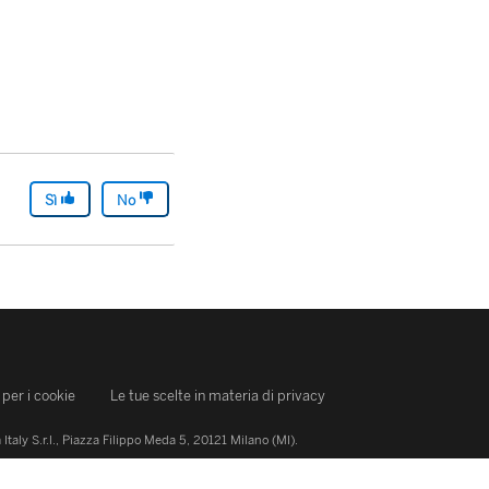
Sì
No
per i cookie
Le tue scelte in materia di privacy
Italy S.r.l., Piazza Filippo Meda 5, 20121 Milano (MI).