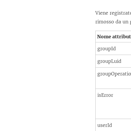
Viene registra
rimosso da un 
Nome attribu
groupId
groupLuid
groupOperati
isError
userId