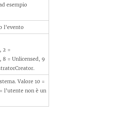
 ad esempio
to l’evento
, 2 =
, 8 = Unlicensed, 9
stratorCreator.
istema. Valore 10 =
= l’utente non è un