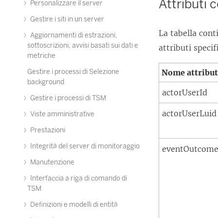
Attributi 
Personalizzare il server
Gestire i siti in un server
La tabella conti
Aggiornamenti di estrazioni,
sottoscrizioni, avvisi basati sui dati e
attributi speci
metriche
Gestire i processi di Selezione
Nome attribu
background
actorUserId
Gestire i processi di TSM
actorUserLuid
Viste amministrative
Prestazioni
Integrità del server di monitoraggio
eventOutcom
Manutenzione
Interfaccia a riga di comando di
TSM
Definizioni e modelli di entità