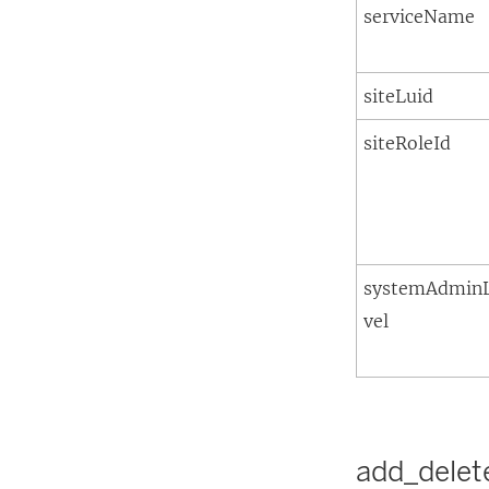
serviceName
siteLuid
siteRoleId
systemAdmin
vel
add_delet