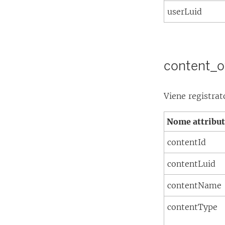
userLuid
content_
Viene registra
Nome attribu
contentId
contentLuid
contentName
contentType