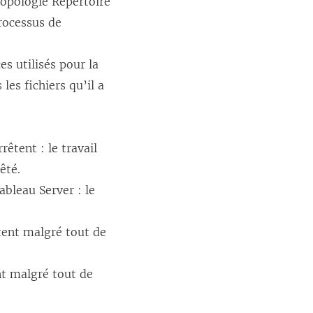
 topologie Répertoire
processus de
es utilisés pour la
es fichiers qu’il a
rêtent : le travail
êté.
bleau Server : le
ntent malgré tout de
nt malgré tout de