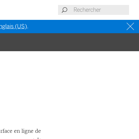
nglais (US)
.
rface en ligne de