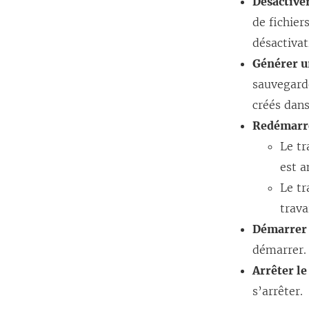
Désactiver
de fichier
désactivat
Générer u
sauvegarde
créés dans
Redémarre
Le tr
est a
Le tr
trava
Démarrer 
démarrer.
Arrêter le
s’arrêter.