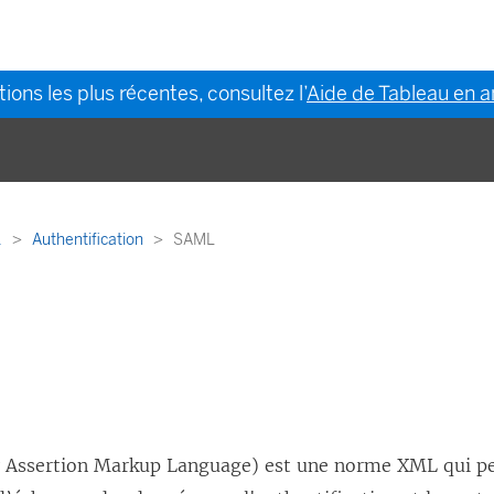
ions les plus récentes, consultez l’
Aide de Tableau en a
.
Authentification
SAML
y Assertion Markup Language) est une norme XML qui p