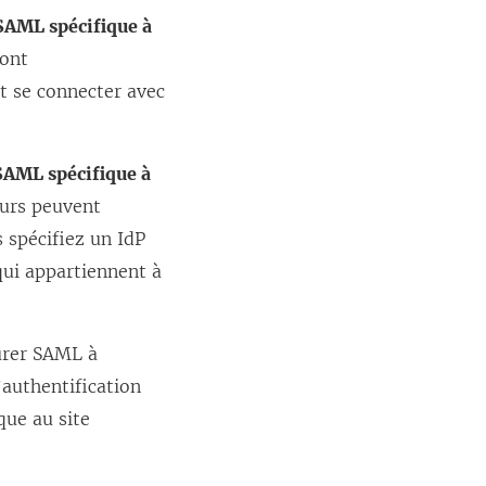
 SAML spécifique à
dont
t se connecter avec
 SAML spécifique à
eurs peuvent
s spécifiez un IdP
qui appartiennent à
gurer SAML à
’authentification
que au site