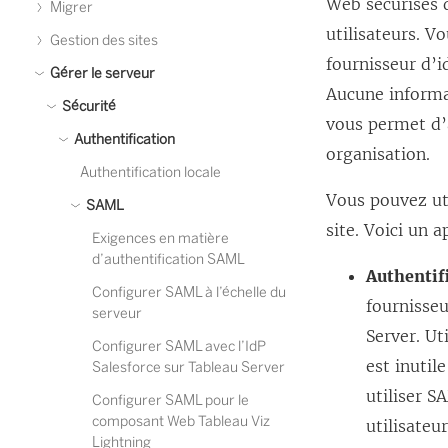
Web sécurisés d
Migrer
utilisateurs. 
Gestion des sites
fournisseur d’i
Gérer le serveur
Aucune informat
Sécurité
vous permet d’
Authentification
organisation.
Authentification locale
Vous pouvez ut
SAML
site. Voici un 
Exigences en matière
d’authentification SAML
Authentif
Configurer SAML à l’échelle du
fournisseu
serveur
Server. Ut
Configurer SAML avec l’IdP
est inutil
Salesforce sur Tableau Server
utiliser S
Configurer SAML pour le
composant Web Tableau Viz
utilisateu
Lightning