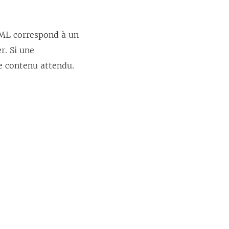
AML correspond à un
er
. Si une
le contenu attendu.