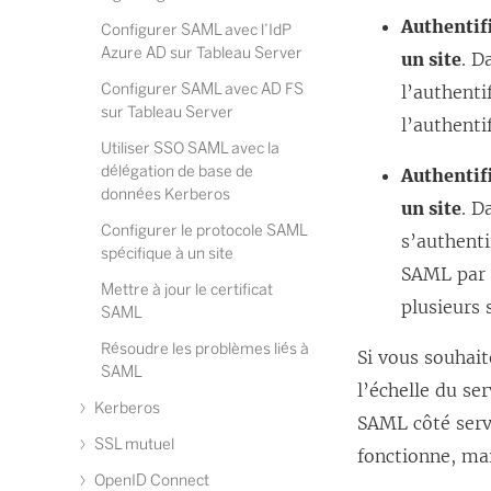
Authentifi
Configurer SAML avec l’IdP
Azure AD sur Tableau Server
un site
. D
Configurer SAML avec AD FS
l’authenti
sur Tableau Server
l’authenti
Utiliser SSO SAML avec la
délégation de base de
Authentifi
données Kerberos
un site
. D
Configurer le protocole SAML
s’authenti
spécifique à un site
SAML par d
Mettre à jour le certificat
plusieurs s
SAML
Résoudre les problèmes liés à
Si vous souhait
SAML
l’échelle du se
Kerberos
SAML côté serv
SSL mutuel
fonctionne, mai
OpenID Connect