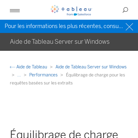
Pour les informations les plus récentes, consultez l’
Ai
Aide de Tableau Server sur Windows
Aide de Tableau
Aide de Tableau Server sur Windows
...
Performances
Équilibrage de charge pour les
requêtes basées sur les extraits
Équilibrage de charge