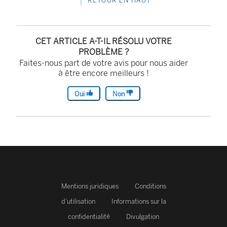
RETOUR EN HAUT
r
r
e
e
e
)
)
)
CET ARTICLE A-T-IL RÉSOLU VOTRE
PROBLÈME ?
Faites-nous part de votre avis pour nous aider
à être encore meilleurs !
Oui
Non
Mentions juridiques
Conditions
d’utilisation
Informations sur la
confidentialité
Divulgation