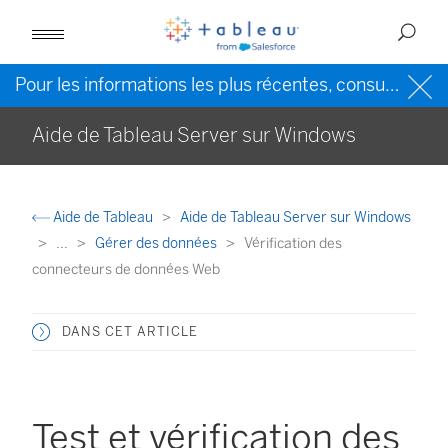
Pour les informations les plus récentes, consultez l’
Ai
Aide de Tableau Server sur Windows
Aide de Tableau
Aide de Tableau Server sur Windows
...
Gérer des données
Vérification des
connecteurs de données Web
DANS CET ARTICLE
Test et vérification des