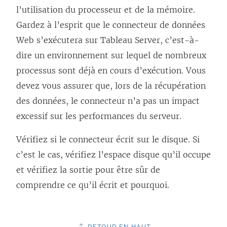
l’utilisation du processeur et de la mémoire.
n
n
e
Gardez à l’esprit que le connecteur de données
e
e
n
Web s’exécutera sur Tableau Server, c’est-à-
n
n
o
dire un environnement sur lequel de nombreux
o
o
u
processus sont déjà en cours d’exécution. Vous
u
u
v
devez vous assurer que, lors de la récupération
v
v
e
des données, le connecteur n’a pas un impact
e
e
l
excessif sur les performances du serveur.
l
l
l
l
l
e
Vérifiez si le connecteur écrit sur le disque. Si
e
e
f
c’est le cas, vérifiez l’espace disque qu’il occupe
f
f
e
et vérifiez la sortie pour être sûr de
e
e
n
comprendre ce qu’il écrit et pourquoi.
n
n
ê
ê
ê
t
t
t
r