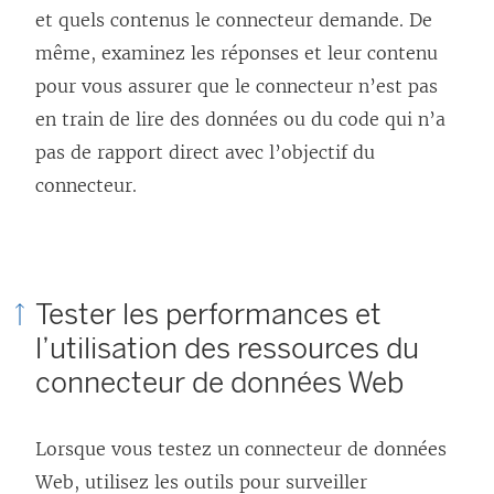
i
i
e
et quels contenus le connecteur demande. De
e
e
n
même, examinez les réponses et leur contenu
n
n
s
pour vous assurer que le connecteur n’est pas
s
s
’
en train de lire des données ou du code qui n’a
’
’
o
pas de rapport direct avec l’objectif du
o
o
u
connecteur.
u
u
v
v
v
r
r
r
e
Tester les performances et
e
e
d
l’utilisation des ressources du
d
d
a
connecteur de données Web
a
a
n
n
n
s
Lorsque vous testez un connecteur de données
s
s
u
Web, utilisez les outils pour surveiller
u
u
n