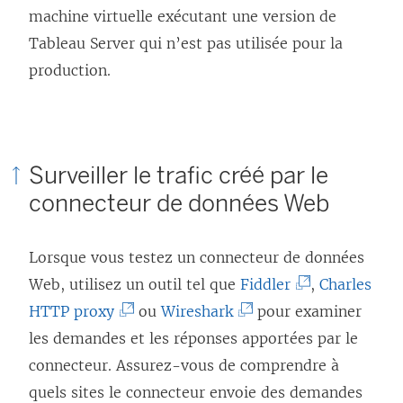
machine virtuelle exécutant une version de
Tableau Server qui n’est pas utilisée pour la
production.
Surveiller le trafic créé par le
connecteur de données Web
Lorsque vous testez un connecteur de données
(
Web, utilisez un outil tel que
Fiddler
,
Charles
(
(
L
HTTP proxy
ou
Wireshark
pour examiner
L
L
e
les demandes et les réponses apportées par le
e
e
l
connecteur. Assurez-vous de comprendre à
l
l
i
quels sites le connecteur envoie des demandes