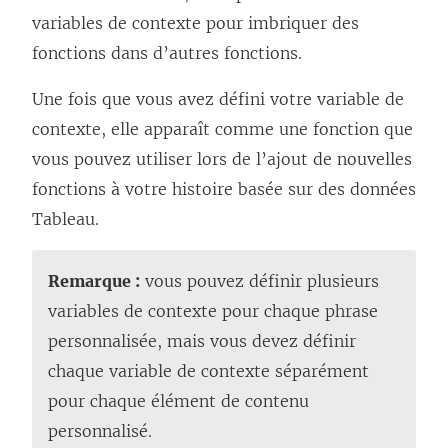
e
variables de contexte pour imbriquer des
n
fonctions dans d’autres fonctions.
s
’
Une fois que vous avez défini votre variable de
o
contexte, elle apparaît comme une fonction que
u
vous pouvez utiliser lors de l’ajout de nouvelles
v
fonctions à votre histoire basée sur des données
r
Tableau.
e
d
Remarque :
vous pouvez définir plusieurs
a
variables de contexte pour chaque phrase
n
personnalisée, mais vous devez définir
s
chaque variable de contexte séparément
u
pour chaque élément de contenu
n
personnalisé.