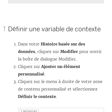
e
n
o
u
Définir une variable de contexte
v
e
Dans votre
Histoire basée sur des
l
données
, cliquez sur
Modifier
pour ouvrir
l
la boîte de dialogue Modifier.
e
Cliquez sur
Ajouter un élément
f
personnalisé
.
e
Cliquez sur le menu à droite de votre zone
n
de contenu personnalisé et sélectionnez
ê
Définir le contexte
.
t
r