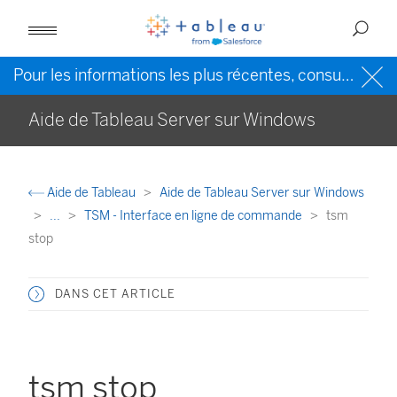
Pour les informations les plus récentes, consultez l’
Ai
Aide de Tableau Server sur Windows
Aide de Tableau
Aide de Tableau Server sur Windows
...
TSM - Interface en ligne de commande
tsm
stop
DANS CET ARTICLE
tsm stop