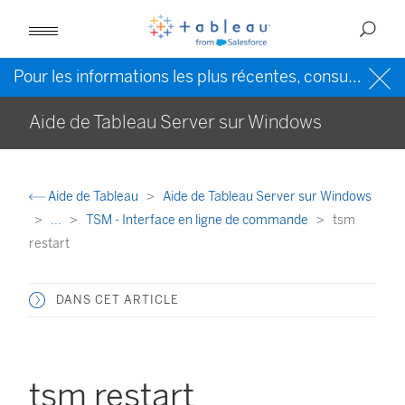
Pour les informations les plus récentes, consultez l’
Ai
Aide de Tableau Server sur Windows
Aide de Tableau
Aide de Tableau Server sur Windows
...
TSM - Interface en ligne de commande
tsm
restart
DANS CET ARTICLE
tsm restart