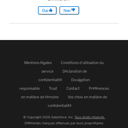
Oui
Non
Mentions légales
Conditions d’utilisation du
service
Déclaration de
confidentialité
Divulgation
responsable
Trust
Contact
Préférences
en matière de témoins
Vos choix en matière de
confidentialité
© Copyright 2026 Salesforce, Inc.
Tous droits réservés.
Différentes marques détenues par leurs propriétaires