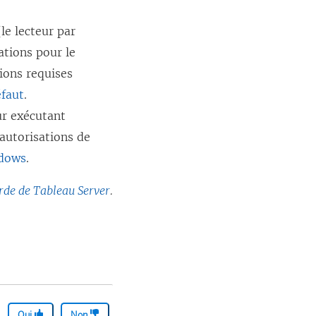
le lecteur par
sations pour le
ions requises
éfaut
.
ur exécutant
 autorisations de
ndows
.
rde de Tableau Server
.
Oui
Non