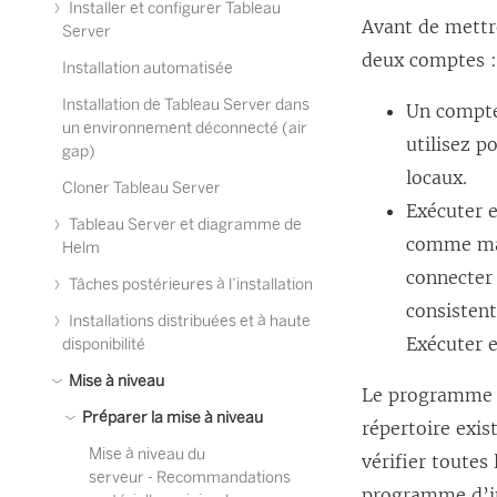
Installer et configurer Tableau
Avant de mettr
Server
deux comptes 
Installation automatisée
Installation de Tableau Server dans
Un compte
un environnement déconnecté (air
utilisez p
gap)
locaux.
Cloner Tableau Server
Exécuter e
Tableau Server et diagramme de
comme mag
Helm
connecter 
Tâches postérieures à l’installation
consistent
Installations distribuées et à haute
Exécuter e
disponibilité
Mise à niveau
Le programme d
Préparer la mise à niveau
répertoire exis
Mise à niveau du
vérifier toutes
serveur - Recommandations
programme d’in