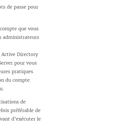
ots de passe pour
e compte que vous
es administrateurs
e Active Directory
Server pour vous
eures pratiques
tion du compte
u.
risations de
efois préférable de
avant d’exécuter le