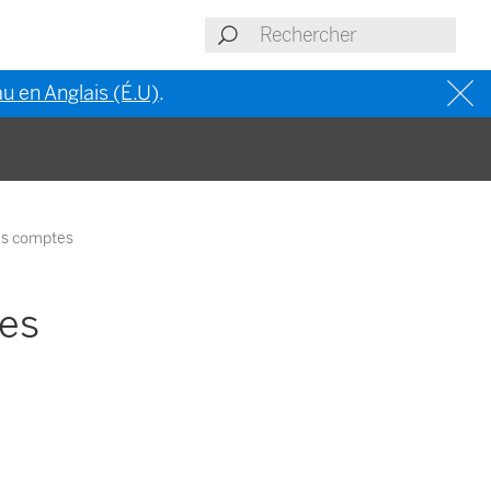
u en Anglais (É.U)
.
les comptes
les