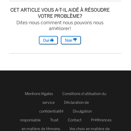
n
CET ARTICLE VOUS A-T-IL AIDÉ À RÉSOUDRE
s
VOTRE PROBLÈME?
Dites-nous comment nous pouvons nous
’
améliorer!
o
u
Oui
Non
v
r
e
d
a
n
Mentions légales
Conditions d’utilisation du
s
service
Déclaration de
u
confidentialité
Divulgation
n
responsable
Trust
Contact
Préférences
e
en matière de témoins
Vos choix en matière de