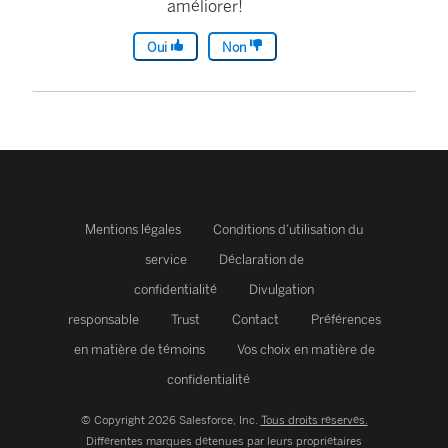
améliorer!
Oui
Non
Mentions légales
Conditions d’utilisation du
service
Déclaration de
confidentialité
Divulgation
responsable
Trust
Contact
Préférences
en matière de témoins
Vos choix en matière de
confidentialité
© Copyright 2026 Salesforce, Inc.
Tous droits réservés.
Différentes marques détenues par leurs propriétaires