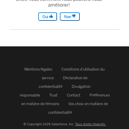
améliorer!
Oui
Non
Mentions légales
Conditions d’utilisation du
service
Déclaration de
confidentialité
Divulgation
responsable
Trust
Contact
Préférences
en matière de témoins
Vos choix en matière de
confidentialité
© Copyright 2026 Salesforce, Inc.
Tous droits réservés.