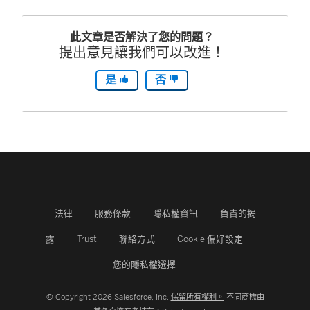
新
此文章是否解決了您的問題？
視
提出意見讓我們可以改進！
窗
是
否
開
啟
)
法律
服務條款
隱私權資訊
負責的揭
露
Trust
聯絡方式
Cookie 偏好設定
您的隱私權選擇
© Copyright 2026 Salesforce, Inc.
保留所有權利。
不同商標由