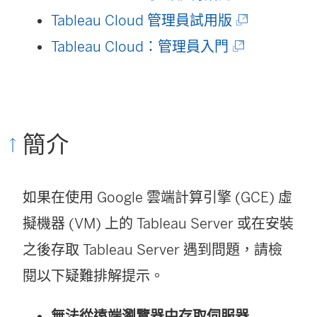
開
(
Tableau Cloud 管理員試用版
啟
(
連
Tableau Cloud：管理員入門
)
連
結
結
在
在
新
簡介
新
視
視
窗
如果在使用 Google 雲端計算引擎 (GCE) 虛
窗
開
擬機器 (VM) 上的
Tableau Server
或在安裝
開
啟
之後存取
Tableau Server
遇到問題，請檢
啟
)
閱以下疑難排解提示。
)
無法從遠端瀏覽器中存取伺服器