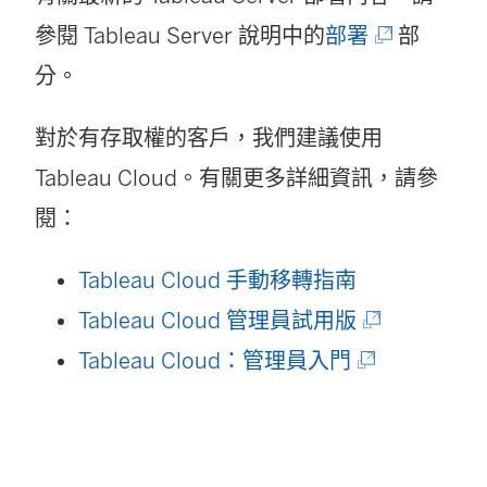
(
參閱 Tableau Server 說明中的
部署
部
連
分。
結
對於有存取權的客戶，我們建議使用
在
Tableau Cloud
。有關更多詳細資訊，請參
新
閱：
視
窗
Tableau Cloud 手動移轉指南
開
(
Tableau Cloud 管理員試用版
啟
(
連
Tableau Cloud：管理員入門
)
連
結
結
在
在
新