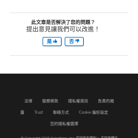
在
窗
新
開
此文章是否解決了您的問題？
視
啟
提出意見讓我們可以改進！
窗
)
是
否
開
啟
)
法律
服務條款
隱私權資訊
負責的揭
露
Trust
聯絡方式
Cookie 偏好設定
您的隱私權選擇