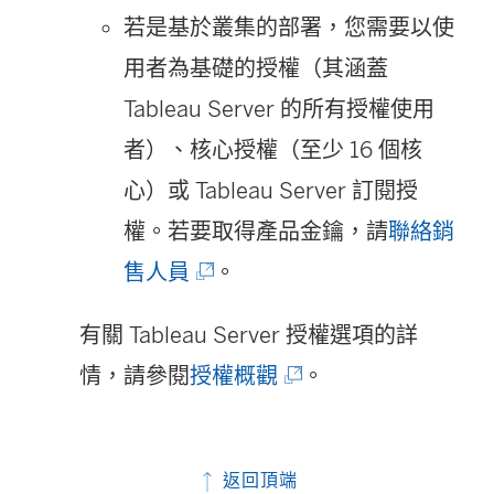
窗
結
若是基於叢集的部署，您需要以使
開
在
用者為基礎的授權（其涵蓋
啟
新
Tableau Server
的所有授權使用
)
視
者）、核心授權（至少 16 個核
窗
心）或
Tableau Server
訂閱授
開
權。若要取得產品金鑰，請
聯絡銷
啟
(
售人員
。
)
連
有關
Tableau Server
授權選項的詳
結
(
情，請參閱
授權概觀
。
在
連
新
結
視
返回頂端