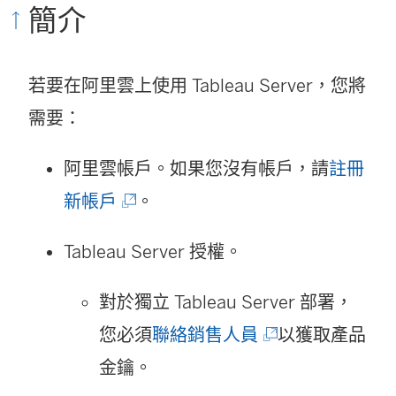
簡介
新
視
視
窗
若要在阿里雲上使用 Tableau Server，您將
窗
開
需要：
開
啟
啟
)
阿里雲帳戶。如果您沒有帳戶，請
註冊
)
(
新帳戶
。
連
Tableau Server
授權。
結
在
對於獨立 Tableau Server 部署，
新
(
您必須
聯絡銷售人員
以獲取產品
視
連
金鑰。