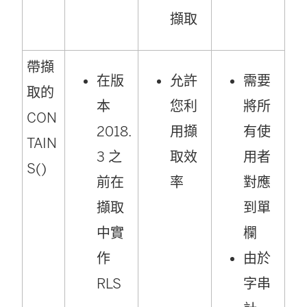
擷取
帶擷
在版
允許
需要
取的
本
您利
將所
CON
2018.
用擷
有使
TAIN
3 之
取效
用者
S()
前在
率
對應
擷取
到單
中實
欄
作
由於
RLS
字串