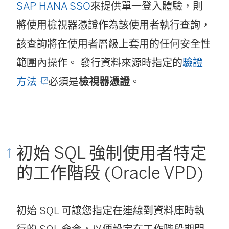
SAP HANA SSO
來提供單一登入體驗，則
將使用檢視器憑證作為該使用者執行查詢，
該查詢將在使用者層級上套用的任何安全性
範圍內操作。 發行資料來源時指定的
驗證
(
方法
必須是
檢視器憑證
。
連
結
在
初始 SQL 強制使用者特定
新
的工作階段 (Oracle VPD)
視
窗
初始 SQL 可讓您指定在連線到資料庫時執
開