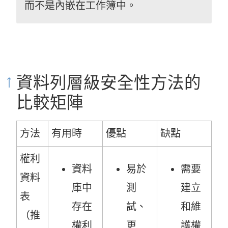
而不是內嵌在工作簿中。
資料列層級安全性方法的
比較矩陣
方法
有用時
優點
缺點
權利
資料
易於
需要
資料
庫中
測
建立
表
存在
試、
和維
（推
權利
更
護權