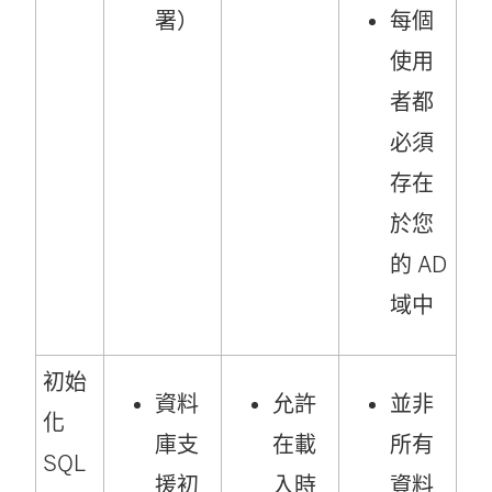
署）
每個
使用
者都
必須
存在
於您
的 AD
域中
初始
資料
允許
並非
化
庫支
在載
所有
SQL
援初
入時
資料