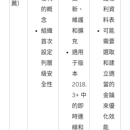
薦）
的概
新、
利資
念
維護
料表
組織
和擴
可能
首次
充
需要
設定
適用
選取
列層
于版
和建
級安
本
立適
全性
2018.
當的
3+ 中
金鑰
的即
來優
時連
化效
線和
能