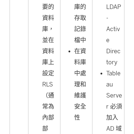
要的
庫的
LDAP
資料
存取
-
庫，
記錄
Activ
並在
檔中
e
資料
在資
Direc
庫上
料庫
tory
設定
中處
Table
RLS
理和
au
（通
維護
Serve
常為
安全
r 必須
內部
性
加入
部
AD 域