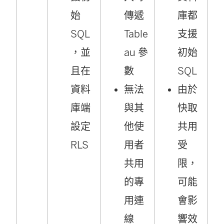
始
傳遞
庫都
SQL
Table
支援
，並
au 參
初始
且在
數
SQL
資料
無法
由於
庫端
與其
快取
設定
他使
共用
RLS
用者
受
共用
限，
的專
可能
用連
會影
線
響效