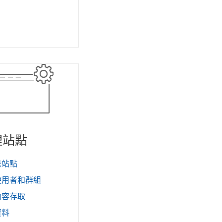
連
結
在
新
視
窗
開
啟
理站點
是站點
使用者和群組
內容存取
資料