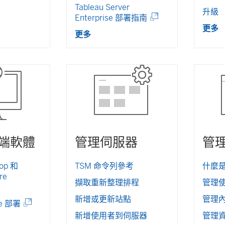
連
Tableau Server
窗
結
升級
(
Enterprise 部署指南
開
在
連
更多
啟
新
更多
結
)
視
在
窗
新
開
視
啟
窗
)
)
開
啟
)
端軟體
管理伺服器
管
top 和
TSM 命令列參考
什麼
re
擷取重新整理排程
管理
新增或更新站點
管理
(
le 部署
連
新增使用者到伺服器
管理
結