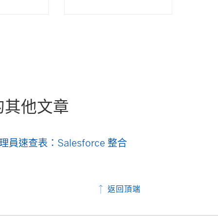
視
窗
開
啟
)
的其他文章
員速查表：Salesforce 整合
返回頂端