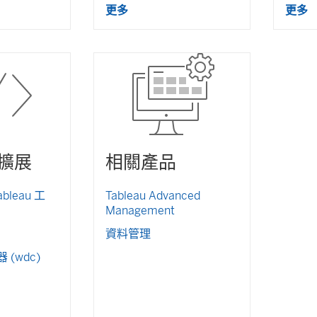
更多
更多
在
新
視
窗
開
啟
)
擴展
相關產品
ableau 工
Tableau Advanced
Management
資料管理
(
 (wdc)
連
結
在
新