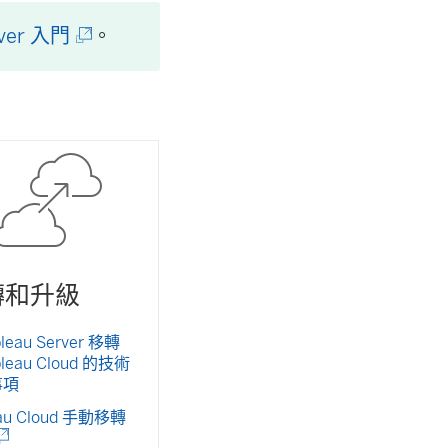
(
rver 入門
。
連
結
在
新
視
窗
轉和升級
開
啟
leau Server 移轉
bleau Cloud 的技術
)
事項
eau Cloud 手動移轉