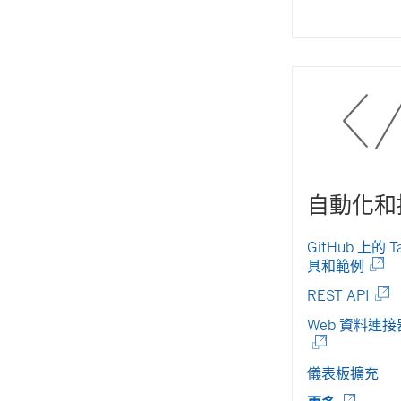
在
新
視
窗
開
啟
)
自動化和
GitHub 上的 T
(
具和範例
連
(
REST API
結
連
在
Web 資料連接器
結
新
在
視
新
儀表板擴充
窗
視
開