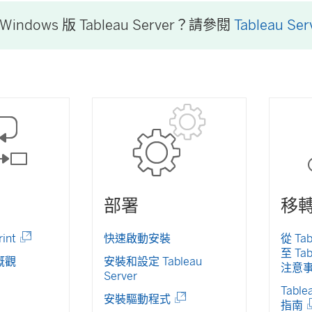
indows 版
Tableau Server
？請參閱
Tableau Se
部署
移
(
rint
快速啟動安裝
從 Tab
連
至 Ta
概觀
安裝和設定 Tableau
結
注意
Server
在
Tabl
新
(
安裝驅動程式
(
指南
視