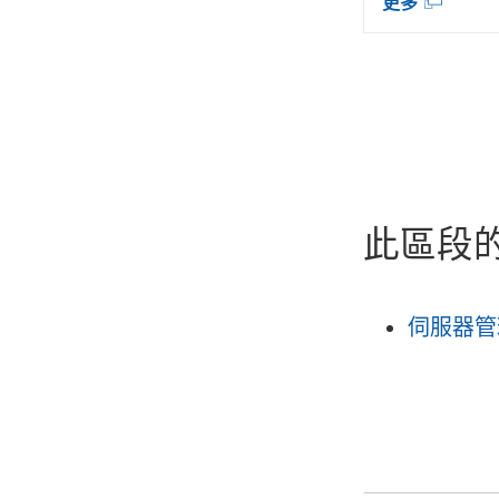
(
更多
窗
啟
連
開
)
結
啟
在
)
新
視
窗
開
啟
)
此區段
伺服器管理