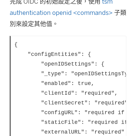
完成 OIDC 的初始設定之後，使用
tsm
authentication openid <commands>
子類
別來設定其他值。
{

	"configEntities": {

	    "openIDSettings": {

		"_type": "openIDSettingsType",

		"enabled": true,

		"clientId": "required",

		"clientSecret": "required",

		"configURL": "required if staticFile value is not set",

		"staticFile": "required if configURL value is not set",

		"externalURL": "required"
