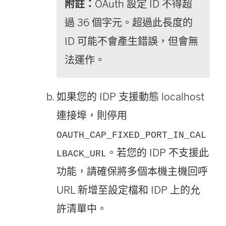
附註：
OAuth 設定 ID 不得超
窗
開
開
過 36 個字元。超過此長度的
開
啟
啟
ID 可能不會產生錯誤，但會無
啟
)
)
法運作。
)
如果您的 IDP 支援動態 localhost
連接埠，則停用
OAUTH_CAP_FIXED_PORT_IN_CAL
。若您的 IDP 不支援此
LBACK_URL
功能，請確保將多個本機主機回呼
URL 新增至設定檔和 IDP 上的允
許清單中。