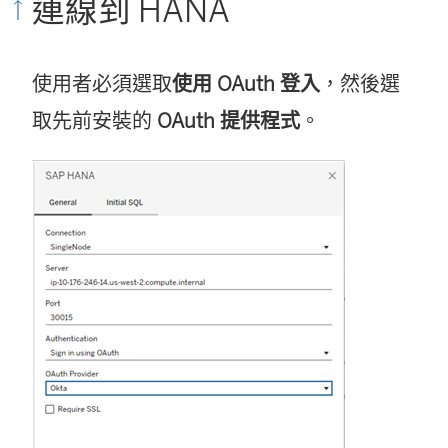
連線到 HANA
新
視
視
窗
使用者必須選取
使用 OAuth 登入
，然後選
窗
開
取先前安裝的
OAuth 提供程式
。
開
啟
啟
)
)