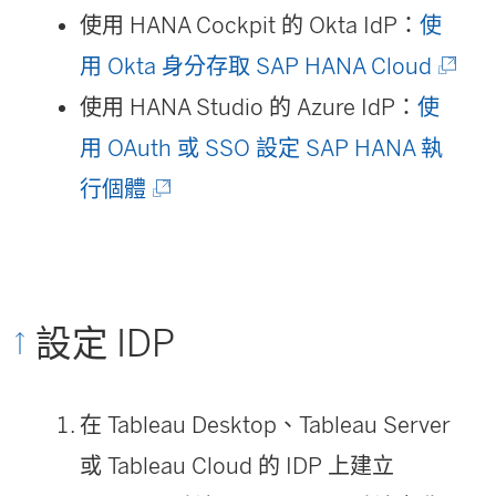
在
使用 HANA Cockpit 的 Okta IdP：
使
新
(
用 Okta 身分存取 SAP HANA Cloud
視
連
使用 HANA Studio 的 Azure IdP：
使
窗
結
用 OAuth 或 SSO 設定 SAP HANA 執
開
(
在
行個體
啟
連
新
)
結
視
在
窗
設定 IDP
新
開
視
啟
在 Tableau Desktop、Tableau Server
窗
)
或 Tableau Cloud 的 IDP 上建立
開