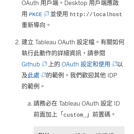
OAuth 用戶端。Desktop 用戶端應啟
啟
(
用
並使用
PKCE
http://localhost
)
連
重新導向。
結
建立 Tableau OAuth 設定檔。有關如何
在
執行此動作的詳細資訊，請參閱
新
(
(
Github
上的
OAuth 設定和使用
以
視
(
連
連
及
此處
的範例。我們歡迎其他 IDP
窗
連
結
結
的範例。
開
結
在
在
啟
請務必在 Tableau OAuth 設定 ID
在
新
新
)
前面加上「
」前置碼。
custom_
新
視
視
視
窗
窗