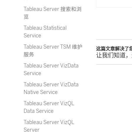
Tableau Server 搜索和浏
览
Tableau Statistical
Service
Tableau Server TSM 维护
这篇文章解决了
服务
让我们知道，
Tableau Server VizData
Service
Tableau Server VizData
Native Service
Tableau Server VizQL
Data Service
Tableau Server VizQL
Server