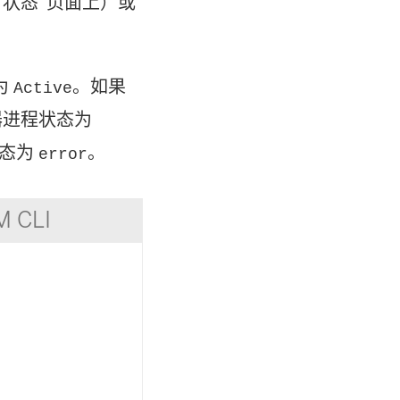
 状态”页面上）或
为
。如果
Active
器进程状态为
状态为
。
error
 CLI