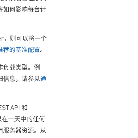
将如何影响每台计
rver，则可以将一个
推荐的基准配置
。
作负载类型。例
细信息，请参见
通
T API 和
可以在一天中的任何
用服务器资源。从