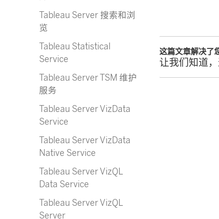
Tableau Server 搜索和浏
览
Tableau Statistical
这篇文章解决了
Service
让我们知道，
Tableau Server TSM 维护
服务
Tableau Server VizData
Service
Tableau Server VizData
Native Service
Tableau Server VizQL
Data Service
Tableau Server VizQL
Server