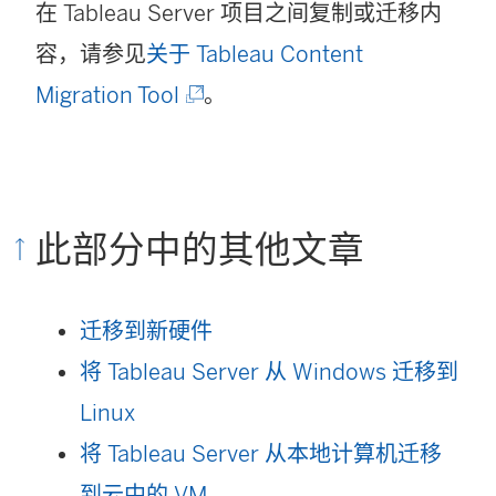
在
Tableau Server
项目之间复制或迁移内
在
容，请参见
关于 Tableau Content
新
(
Migration Tool
。
窗
链
口
接
中
在
打
此部分中的其他文章
新
开
窗
)
迁移到新硬件
口
将 Tableau Server 从 Windows 迁移到
中
Linux
打
将 Tableau Server 从本地计算机迁移
开
到云中的 VM