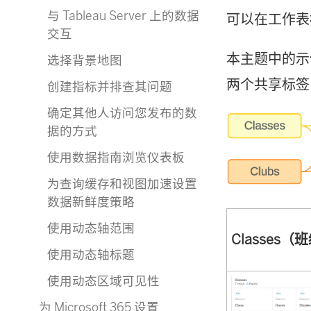
与 Tableau Server 上的数据
链
可以在工作表
交互
接
本主题中的示例
选择背景地图
在
两个共享标签（
创建指标并排查其问题
新
确定其他人访问您发布的数
窗
据的方式
口
使用数据指南浏览仪表板
中
为查询缓存和视图加速设置
打
数据新鲜度策略
开
使用动态轴范围
Classes（
)
使用动态轴标题
使用动态区域可见性
为 Microsoft 365 设置