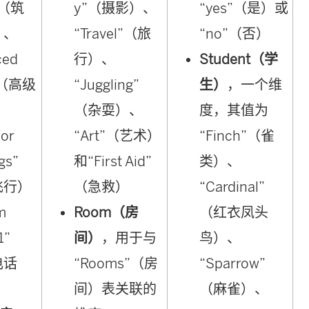
”（筑
y”（摄影）、
“yes”（是）或
）、
“Travel”（旅
“no”（否）
ced
行）、
Student（学
”（高级
“Juggling”
生）
，一个维
、
（杂耍）、
度，其值为
for
“Art”（艺术）
“Finch”（雀
gs”
和“First Aid”
类）、
飞行）
（急救）
“Cardinal”
m
Room（房
（红衣凤头
1”
间）
，用于与
鸟）、
电话
“Rooms”（房
“Sparrow”
间）表关联的
（麻雀）、