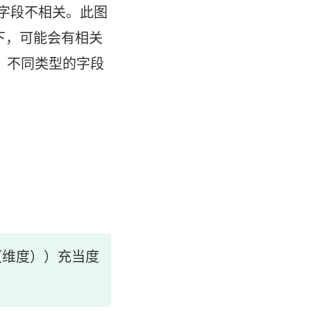
字段不相关。此图
接
下，可能会有相关
在
。不同类型的字段
新
窗
口
中
打
开
)
IN（维度））充当度