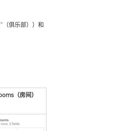
bs”（俱乐部））和
ooms（房间）