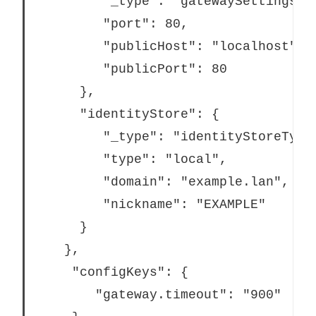
         "_type": "gatewaySettingsTyp
         "port": 80,

         "publicHost": "localhost",

         "publicPort": 80

      },

      "identityStore": {

         "_type": "identityStoreType"
         "type": "local",

         "domain": "example.lan",

         "nickname": "EXAMPLE"

      }

    },

     "configKeys": {

        "gateway.timeout": "900"
