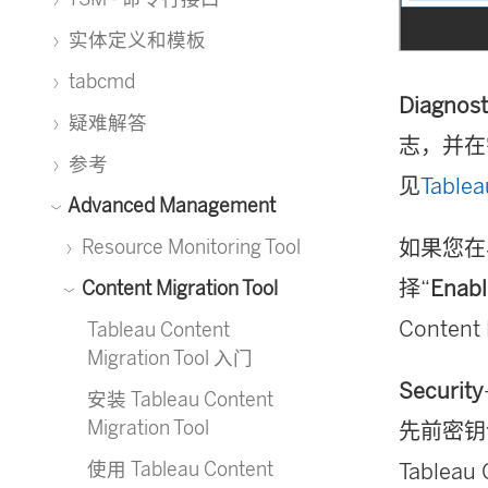
实体定义和模板
tabcmd
Diagnost
疑难解答
志，并在
参考
见
Table
Advanced Management
如果您在
Resource Monitoring Tool
择“
Enabl
Content Migration Tool
Content 
Tableau Content
Migration Tool 入门
Security
安装 Tableau Content
Migration Tool
先前密钥
使用 Tableau Content
Tableau 