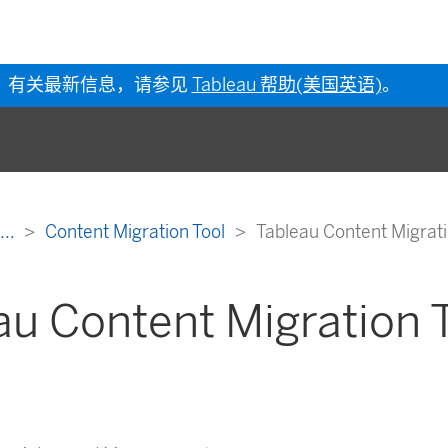
有关最新信息，请参见
Tableau 帮助(美国英语)
。
...
Content Migration Tool
Tableau Content Migrat
au Content Migration 