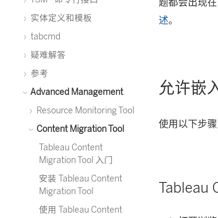
题都会出现在
实体定义和模板
述
。
tabcmd
疑难解答
参考
允许嵌
Advanced Management
Resource Monitoring Tool
使用以下步
Content Migration Tool
Tableau Content
Migration Tool 入门
安装 Tableau Content
Tableau 
Migration Tool
使用 Tableau Content