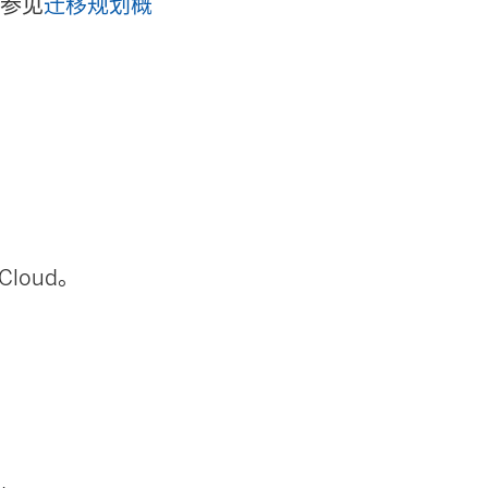
请参见
迁移规划概
 Cloud
。