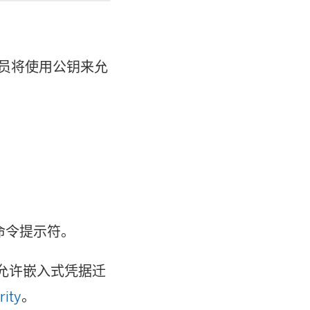
理员将使用公钥来允
命令提示符。
允许嵌入式凭据迁
rity
。