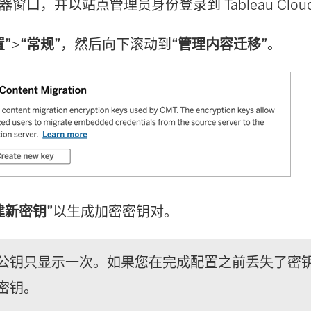
器窗口，并以站点管理员身份登录到
Tableau Clou
置”
>
“常规”
，然后向下滚动到
“管理内容迁移”
。
建新密钥”
以生成加密密钥对。
公钥只显示一次。如果您在完成配置之前丢失了密
密钥。