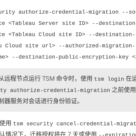
urity authorize-credential-migration --so
ce <Tableau Server site ID> --destination
ce <Tableau Cloud site ID> --destination-
u Cloud site url> --authorized-migration-
me> --destination-public-encryption-key <
从远程节点运行 TSM 命令时，使用
在
tsm login
之前使用 Ta
ity authorize-credential-migration
制器服务对会话进行身份验证。
）使用
tsm security cancel-credential-migra
认情况下，迁移授权将在 7 天或使用
--expiratio