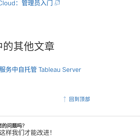
(
链
u Cloud：管理员入门
链
接
接
在
在
新
中的其他文章
新
窗
窗
口
务中自托管 Tableau Server
口
中
中
打
打
开
回到顶部
开
)
)
您的问题吗?
这样我们才能改进！