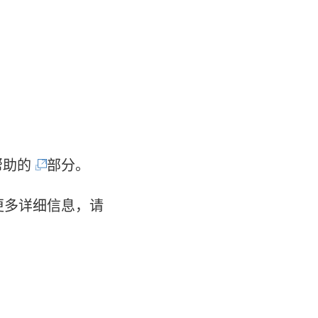
(
 帮助的
部分。
链
更多详细信息，请
接
在
新
窗