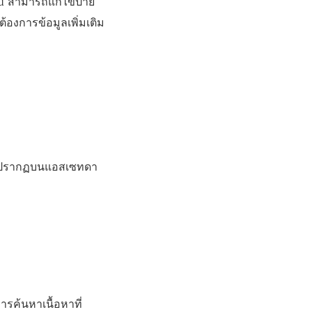
ud สามารถแก้ไขป้าย
้องการข้อมูลเพิ่มเติม
าจะปรากฏบนแอสเซทดา
ค้นหาเนื้อหาที่