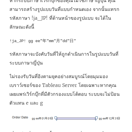
หากระบบภาษาเวิร์กบุ๊กของคุณไม่ใช่ภาษาญี่ปุ่น คุณ
สามารถสร้างรูปแบบวันที่แบบกำหนดเอง จากนั้นแทรก
รหัสภาษา !ja_JP! ที่ด้านหน้าของรูปแบบ จะได้ใน
ลักษณะดังนี้
!ja_JP! gg ee"年"mm"月"dd"日"
รหัสภาษาจะบังคับวันที่ให้ถูกดำเนินการในรูปแบบวันที่
ระบบภาษาญี่ปุ่น
ไม่รองรับวันที่อิงตามยุคอย่างสมบูรณ์โดยมุมมอง
เบราว์เซอร์ของ Tableau Server โดยเฉพาะหากคุณ
เผยแพร่เวิร์กบุ๊กที่มีตัวกรองแบบโต้ตอบ ระบบจะไม่ป้อน
ตัวแทน e และ g