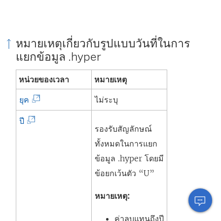
เ
ปิ
ด
หมายเหตุเกี่ยวกับรูปแบบวันที่ในการ
ใ
แยกข้อมูล .hyper
น
หน่วยของเวลา
หมายเหตุ
ห
น้
(
ยุค
ไม่ระบุ
า
ลิ
(
ปี
ต่
ง
รองรับสัญลักษณ์
ลิ
า
ก์
ทั้งหมดในการแยก
ง
ง
จ
ข้อมูล .hyper โดยมี
ก์
ใ
ะ
ข้อยกเว้นตัว “U”
จ
ห
เ
ะ
หมายเหตุ:
ม่
ปิ
เ
)
ด
ค่าลบแทนถึงปี