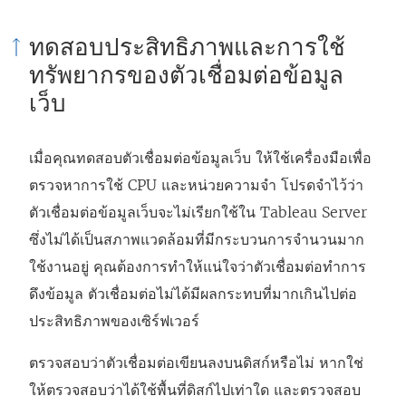
น
ใ
น
ทดสอบประสิทธิภาพและการใช้
ห
น
ห
ทรัพยากรของตัวเชื่อมต่อข้อมูล
น้
ห
น้
เว็บ
า
น้
า
ต่
า
ต่
เมื่อคุณทดสอบตัวเชื่อมต่อข้อมูลเว็บ ให้ใช้เครื่องมือเพื่อ
า
ต่
า
ตรวจหาการใช้ CPU และหน่วยความจำ โปรดจำไว้ว่า
ง
า
ง
ตัวเชื่อมต่อข้อมูลเว็บจะไม่เรียกใช้ใน Tableau Server
ใ
ง
ใ
ซึ่งไม่ได้เป็นสภาพแวดล้อมที่มีกระบวนการจำนวนมาก
ห
ใ
ห
ใช้งานอยู่ คุณต้องการทำให้แน่ใจว่าตัวเชื่อมต่อทำการ
ม่
ห
ม่
ดึงข้อมูล ตัวเชื่อมต่อไม่ได้มีผลกระทบที่มากเกินไปต่อ
)
ม่
)
ประสิทธิภาพของเซิร์ฟเวอร์
)
ตรวจสอบว่าตัวเชื่อมต่อเขียนลงบนดิสก์หรือไม่ หากใช่
ให้ตรวจสอบว่าได้ใช้พื้นที่ดิสก์ไปเท่าใด และตรวจสอบ