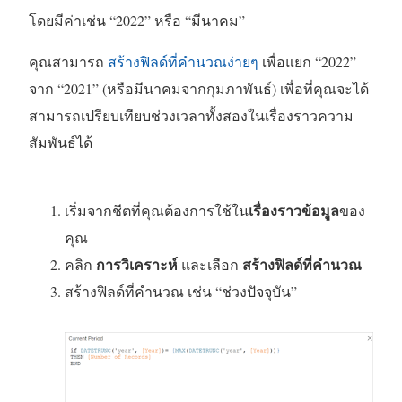
ด
โดยมีค่าเช่น “2022” หรือ “มีนาคม”
ใ
น
คุณสามารถ
สร้างฟิลด์ที่คำนวณง่ายๆ
เพื่อแยก “2022”
ห
จาก “2021” (หรือมีนาคมจากกุมภาพันธ์) เพื่อที่คุณจะได้
น้
สามารถเปรียบเทียบช่วงเวลาทั้งสองในเรื่องราวความ
า
สัมพันธ์ได้
ต่
า
เรื่องราวข้อมูล
เริ่มจากชีตที่คุณต้องการใช้ใน
ของ
ง
คุณ
ใ
การวิเคราะห์
สร้างฟิลด์ที่คำนวณ
คลิก
และเลือก
ห
สร้างฟิลด์ที่คำนวณ เช่น “ช่วงปัจจุบัน”
ม่
)