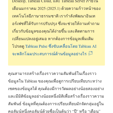
Desktop
,
Tableau Cloud
, และ
Tableau Server
ภายใน
เดือนมกราคม 2025 (2025.1) ด้วยความก้าวหน้าของ
เทคโนโลยีภาษาธรรมชาติ เรากำลังพัฒนาอินเท
อร์เฟซที่ได้รับการปรับปรุง ซึ่งจะช่วยให้ถามคำถาม
เกี่ยวกับข้อมูลของคุณได้ง่ายขึ้น และติดตามการ
เปลี่ยนแปลงอยู่เสมอ หากต้องการข้อมูลเพิ่มเติม
โปรดดู
Tableau Pulse ซึ่งขับเคลื่อนโดย Tableau AI
(
จะพลิกโฉมประสบการณ์ด้านข้อมูลอย่างไร
ลิ
ง
คุณสามารถสร้างเรื่องราวความสัมพันธ์ในเรื่องราว
ก์
ข้อมูลใน Tableau ของคุณเพื่อดูการเปรียบเทียบระหว่าง
จ
เซตของข้อมูลได้ คุณต้องมีการวัดผลอย่างน้อยสองอย่าง
ะ
และมีมิติข้อมูลอย่างน้อยหนึ่งมิติเพื่อสร้างเรื่องราวความ
เ
สัมพันธ์ ข้อมูลที่คุณต้องการเปรียบเทียบมักจัดกลุ่มอยู่ใน
ปิ
คอลัมน์หนึ่งคอลัมน์ด้วยชื่อเป็นต้นว่า “ปี” หรือ “เดือน”