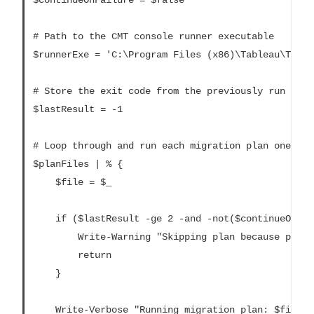
$continueOnFailure = $false

# Path to the CMT console runner executable

$runnerExe = 'C:\Program Files (x86)\Tableau\Table
# Store the exit code from the previously run migr
$lastResult = -1

# Loop through and run each migration plan one at a
$planFiles | % {

	$file = $_

	if ($lastResult -ge 2 -and -not($continueOnFailure)) {

		Write-Warning "Skipping plan because previous migration failed. `nSkipped plan: $file"

		return

	}

	Write-Verbose "Running migration plan: $file"
