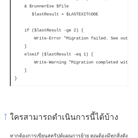
	& $runnerExe $file

       $lastResult = $LASTEXITCODE

 	if ($lastResult -ge 2) {

		Write-Error "Migration failed. See output or log file for error details.`nPlan: $file" -ErrorAction 'Continue'

	}

	elseif ($lastResult -eq 1) {

		Write-Warning "Migration completed with warnings. See output or log file for warning details.`nPlan: $file"

	}

}
ใครสามารถดำเนินการนี้ได้บ้าง
หากต้องการเขียนสคริปต์แผนการย้าย คุณต้องมีทุกสิ่งดัง