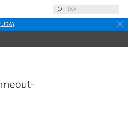
 (USA)
.
imeout-