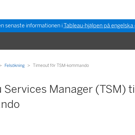
en senaste informationen i
Tableau-hjälpen på engelska
Felsökning
Timeout för TSM-kommando
u Services Manager (TSM) t
ndo