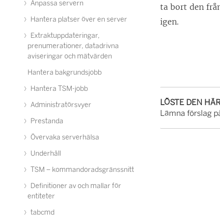
Anpassa servern
ta bort den frå
Hantera platser över en server
igen.
Extraktuppdateringar,
prenumerationer, datadrivna
aviseringar och mätvärden
Hantera bakgrundsjobb
Hantera TSM-jobb
LÖSTE DEN HÄ
Administratörsvyer
Lämna förslag på
Prestanda
Övervaka serverhälsa
Underhåll
TSM – kommandoradsgränssnitt
Definitioner av och mallar för
entiteter
tabcmd