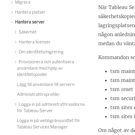
Migrera
När Tableau Ser
Hantera platser
säkerhetskopie
Hantera server
lagringsplatsen
Säkerhet
någon anlednin
Hantera licenser
medan du väntar
Om identitetsmigrering
Kommandon som
Provisionera och autentisera
användare med hjälp av
tsm maint
identitetspooler
tsm maint
Lägg till användare till servern
tsm reset
Administratörsprofiler
tsm secur
Logga in på administratörssidorna
tsm sites 
för Tableau Server
tsm sites
Logga in på webbgränssnittet för
Tableau Services Manager
Om något av de