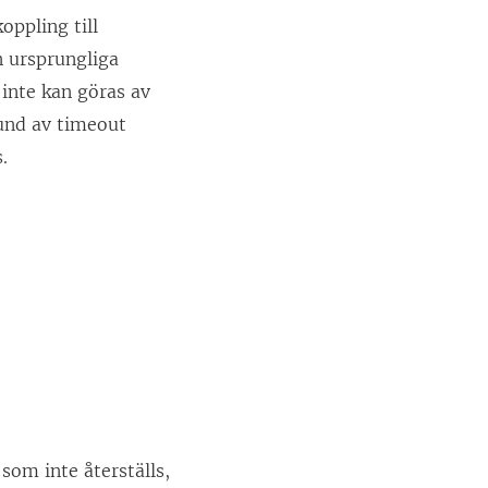
oppling till
n ursprungliga
 inte kan göras av
und av timeout
.
om inte återställs,