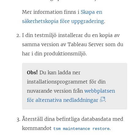
Mer information finns i
Skapa en
säkerhetskopia före uppgradering
.
I din testmiljö installerar du en kopia av
samma version av
Tableau Server
som du
har i din produktionsmiljö.
Obs!
Du kan ladda ner
installationsprogrammet för din
nuvarande version från
webbplatsen
(
för alternativa nedladdningar
.
L
ä
Återställ dina befintliga databasdata med
n
kommandot
.
tsm maintenance restore
k