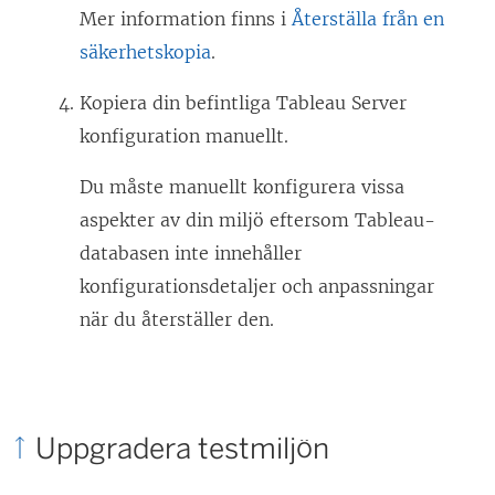
Mer information finns i
Återställa från en
e
säkerhetskopia
.
n
ö
Kopiera din befintliga
Tableau Server
p
konfiguration manuellt.
p
Du måste manuellt konfigurera vissa
n
aspekter av din miljö eftersom Tableau-
a
databasen inte innehåller
s
konfigurationsdetaljer och anpassningar
i
när du återställer den.
e
t
t
n
Uppgradera testmiljön
y
t