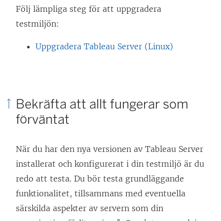
Följ lämpliga steg för att uppgradera
t
testmiljön:
f
ö
Uppgradera Tableau Server (Linux)
n
s
t
Bekräfta att allt fungerar som
e
förväntat
r
)
När du har den nya versionen av
Tableau Server
installerat och konfigurerat i din testmiljö är du
redo att testa. Du bör testa grundläggande
funktionalitet, tillsammans med eventuella
särskilda aspekter av servern som din