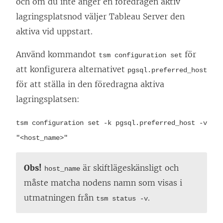
och om du inte anger en föredragen aktiv
lagringsplatsnod väljer Tableau Server den
aktiva vid uppstart.
Använd kommandot
för
tsm configuration set
att konfigurera alternativet
pgsql.preferred_host
för att ställa in den föredragna aktiva
lagringsplatsen:
tsm configuration set -k pgsql.preferred_host -v
"<host_name>"
Obs!
är skiftlägeskänsligt och
host_name
måste matcha nodens namn som visas i
utmatningen från
.
tsm status -v