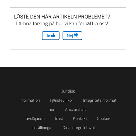
LÖSTE DEN HÄR ARTIKELN PROBLEMET?
Lämna förslag på hur vi kan förbättra oss!
Ja
Nej
Juridisk
information
Tjänstevillkor
Integritetsinformat
ion
Ansvarsfullt
avslöjande
Trust
Kontakt
Cookie-
inställningar
Dina integritetsval