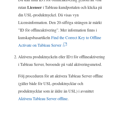
Licenser
rutan
i Tableau-kundportalen och klicka på
din USL-produktnyckel. Då visas vyn
Licensinformation. Den 20-siffriga strängen är märkt
”ID för offlineaktivering”. Mer information finns i
kunskapsbasartikeln
Find the Correct Key to Offline
(
Activate on Tableau Server
L
Aktivera produktnyckeln eller ID:t för offlineaktivering
ä
i Tableau Server, beroende på vald aktiveringsmetod.
n
k
Följ proceduren för att aktivera Tableau Server offline
e
(gäller både för USL-produktnycklar och
n
produktnycklar som är äldre än USL) i avsnittet
ö
Aktivera Tableau Server offline
.
p
p