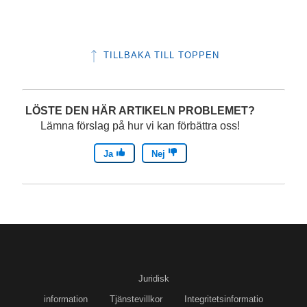
t
f
TILLBAKA TILL TOPPEN
ö
n
s
LÖSTE DEN HÄR ARTIKELN PROBLEMET?
t
Lämna förslag på hur vi kan förbättra oss!
e
Ja
Nej
r
)
Juridisk
information
Tjänstevillkor
Integritetsinformatio