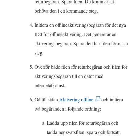
returbegäran. Spara filen. Du kommer att
t
behöva den i ett kommande steg.
n
Initiera en offlineaktiveringsbegäran för det nya
y
ID:t för offlineaktivering. Det genererar en
t
aktiveringsbegäran. Spara den här filen för nästa
t
steg.
f
ö
Överför både filen för returbegäran och filen för
n
aktiveringsbegäran till en dator med
s
internetåtkomst.
t
(
e
Gå till sidan
Aktivering offline
och initiera
L
r
två begäranden i följande ordning:
ä
)
Ladda upp filen för returbegäran och
n
ladda ner svarsfilen, spara och fortsätt.
k