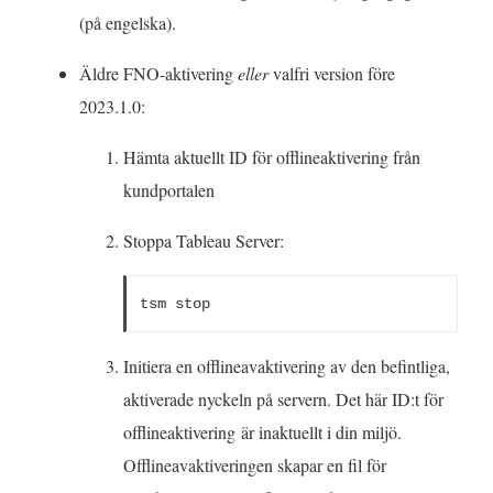
s
L
(på engelska).
t
ä
e
Äldre FNO-aktivering
eller
valfri version före
n
r
2023.1.0:
k
)
e
Hämta aktuellt ID för offlineaktivering från
n
kundportalen
ö
Stoppa Tableau Server:
p
p
tsm stop
n
a
Initiera en offlineavaktivering av den befintliga,
s
aktiverade nyckeln på servern. Det här ID:t för
i
offlineaktivering är inaktuellt i din miljö.
e
Offlineavaktiveringen skapar en fil för
t