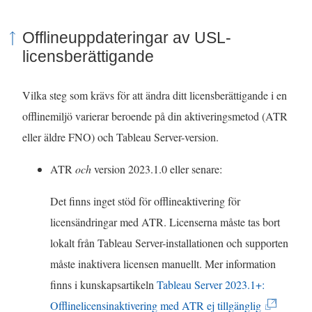
n
Offlineuppdateringar av USL-
a
licensberättigande
s
i
Vilka steg som krävs för att ändra ditt licensberättigande i en
e
offlinemiljö varierar beroende på din aktiveringsmetod (ATR
t
eller äldre FNO) och Tableau Server-version.
t
n
ATR
och
version 2023.1.0 eller senare:
y
Det finns inget stöd för offlineaktivering för
t
licensändringar med ATR. Licenserna måste tas bort
t
lokalt från Tableau Server-installationen och supporten
f
måste inaktivera licensen manuellt. Mer information
ö
finns i kunskapsartikeln
Tableau Server 2023.1+:
n
(
Offlinelicensinaktivering med ATR ej tillgänglig