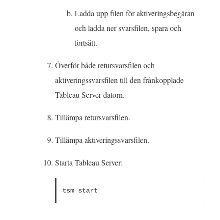
e
Ladda upp filen för aktiveringsbegäran
n
och ladda ner svarsfilen, spara och
ö
fortsätt.
p
Överför både retursvarsfilen och
p
aktiveringssvarsfilen till den frånkopplade
n
Tableau Server-datorn.
a
s
Tillämpa retursvarsfilen.
i
Tillämpa aktiveringssvarsfilen.
e
t
Starta Tableau Server:
t
n
tsm start
y
t