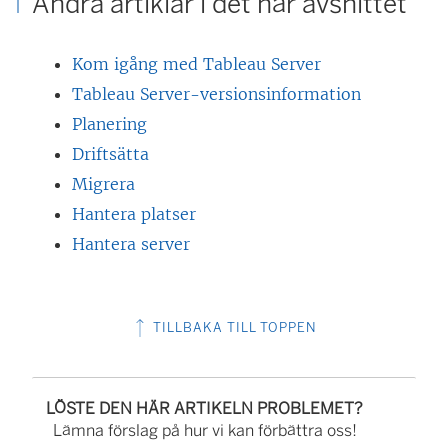
Andra artiklar i det här avsnittet
k
e
Kom igång med Tableau Server
n
Tableau Server-versionsinformation
ö
Planering
p
Driftsätta
p
Migrera
n
Hantera platser
a
Hantera server
s
i
e
TILLBAKA TILL TOPPEN
t
t
n
LÖSTE DEN HÄR ARTIKELN PROBLEMET?
y
Lämna förslag på hur vi kan förbättra oss!