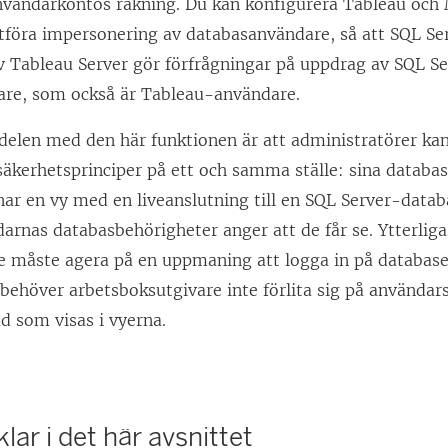
användarkontos räkning. Du kan konfigurera Tableau och
t utföra impersonering av databasanvändare, så att SQL S
 Tableau Server gör förfrågningar på uppdrag av SQL S
re, som också är Tableau-användare.
rdelen med den här funktionen är att administratörer k
säkerhetsprinciper på ett och samma ställe: sina databa
ar en vy med en liveanslutning till en SQL Server-datab
rnas databasbehörigheter anger att de får se. Ytterligar
e måste agera på en uppmaning att logga in på databas
ehöver arbetsboksutgivare inte förlita sig på användarsp
d som visas i vyerna.
lar i det här avsnittet