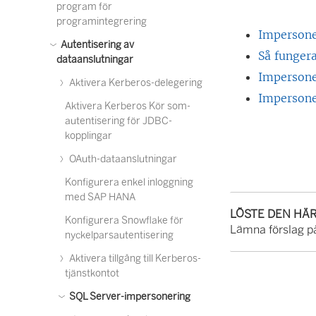
program för
programintegrering
Impersone
Autentisering av
Så funger
dataanslutningar
Impersone
Aktivera Kerberos-delegering
Impersone
Aktivera Kerberos Kör som-
autentisering för JDBC-
kopplingar
OAuth-dataanslutningar
Konfigurera enkel inloggning
med SAP HANA
LÖSTE DEN HÄ
Konfigurera Snowflake för
Lämna förslag på
nyckelparsautentisering
Aktivera tillgång till Kerberos-
tjänstkontot
SQL Server-impersonering