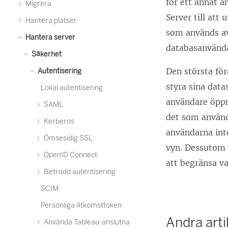
för ett annat 
Migrera
Server till at
Hantera platser
som används av
Hantera server
databasanvända
Säkerhet
Den största fö
Autentisering
styra sina data
Lokal autentisering
användare öppn
SAML
det som använda
Kerberos
användarna int
Ömsesidig SSL
vyn. Dessutom b
OpenID Connect
att begränsa va
Betrodd autentisering
SCIM
Personliga åtkomsttoken
Andra artik
Använda Tableau-anslutna