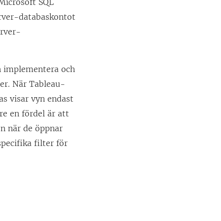
 Microsoft SQL
erver-databaskontot
erver-
an implementera och
ser. När Tableau-
as visar vyn endast
e en fördel är att
en när de öppnar
ecifika filter för