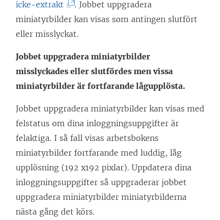
(
icke-extrakt
. Jobbet uppgradera
L
miniatyrbilder kan visas som antingen slutfört
ä
eller misslyckat.
n
Jobbet uppgradera miniatyrbilder
k
misslyckades eller slutfördes men vissa
e
miniatyrbilder är fortfarande lågupplösta.
n
ö
Jobbet uppgradera miniatyrbilder kan visas med
p
felstatus om dina inloggningsuppgifter är
p
felaktiga. I så fall visas arbetsbokens
n
miniatyrbilder fortfarande med luddig, låg
a
upplösning (192 x192 pixlar). Uppdatera dina
s
inloggningsuppgifter så uppgraderar jobbet
i
uppgradera miniatyrbilder miniatyrbilderna
e
nästa gång det körs.