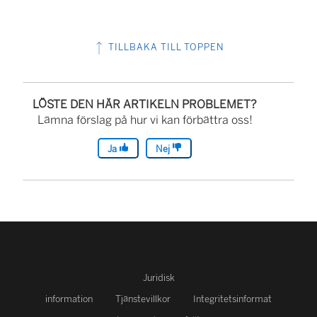
t
t
TILLBAKA TILL TOPPEN
n
y
t
LÖSTE DEN HÄR ARTIKELN PROBLEMET?
t
Lämna förslag på hur vi kan förbättra oss!
f
Ja
Nej
ö
n
s
t
e
r
Juridisk
)
information
Tjänstevillkor
Integritetsinformat