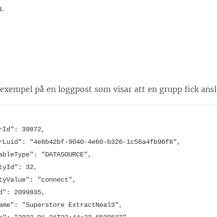
e
a.
n
ö
p
p
n
 exempel på en loggpost som visar att en grupp fick anslu
a
s
i
erId": 39872,
e
erLuid": "4e6b42bf-9040-4e60-b326-1c56a4fb96f8",
t
zableType": "DATASOURCE",
t
ityId": 32,
ityValue": "connect",
n
Id": 2099835,
y
Name": "Superstore ExtractNeal3",
t