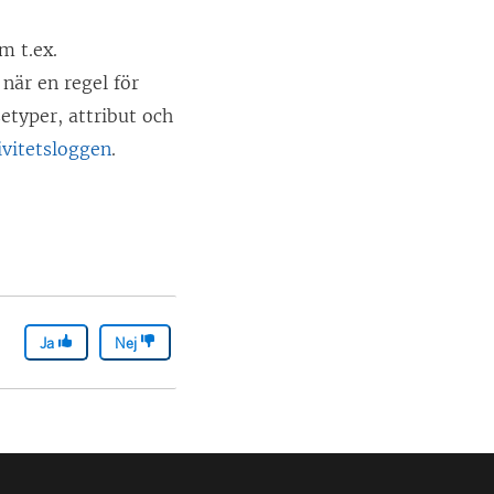
m t.ex.
när en regel för
etyper, attribut och
ivitetsloggen
.
Ja
Nej