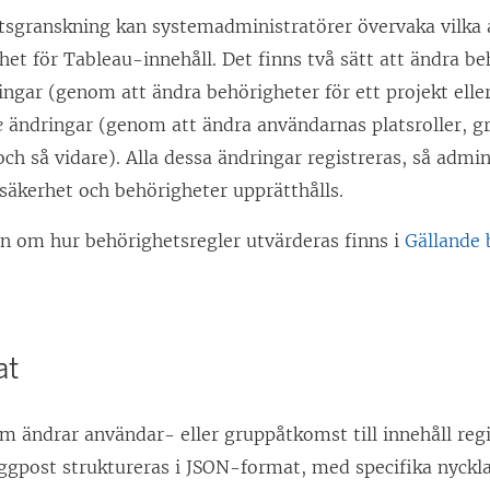
sgranskning kan systemadministratörer övervaka vilka
et för Tableau-innehåll. Det finns två sätt att ändra be
ngar (genom att ändra behörigheter för ett projekt eller
e
ändringar (genom att ändra användarnas platsroller,
 och så vidare). Alla dessa ändringar registreras, så admi
 säkerhet och behörigheter upprätthålls.
n om hur behörighetsregler utvärderas finns i
Gällande 
at
om ändrar användar- eller gruppåtkomst till innehåll reg
oggpost struktureras i JSON-format, med specifika nyckl