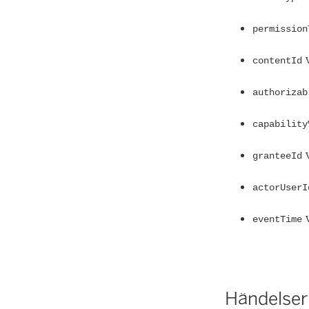
permission
v
contentId
authorizab
capability
v
granteeId
actorUserI
v
eventTime
Händelser