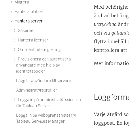
Migrera
Med behörighet
Hantera platser
ändrad behörigh
Hantera server
uttryckliga
ändri
Säkerhet
och via
gälland
Hantera licenser
flytta innehåll
Om identitetsmigrering
kontrollera att
Provisionera och autentisera
Mer informatio
användare med hjälp av
identitetspooler
Lägg till användare till servern
Administratörsprofiler
Loggform
Logga in på administratörssidorna
för Tableau Server
Varje åtgärd s
Logga in på webbgränssnittet för
Tableau Services Manager
loggpost. En l