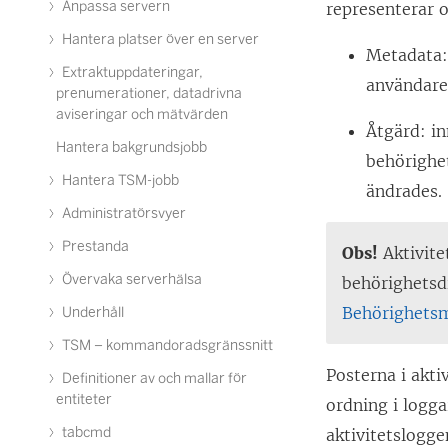
Anpassa servern
representerar o
Hantera platser över en server
Metadata:
Extraktuppdateringar,
användare
prenumerationer, datadrivna
aviseringar och mätvärden
Åtgärd: in
Hantera bakgrundsjobb
behörighet
Hantera TSM-jobb
ändrades.
Administratörsvyer
Prestanda
Obs!
Aktivite
Övervaka serverhälsa
behörighetsd
Behörighets
Underhåll
TSM – kommandoradsgränssnitt
Posterna i akti
Definitioner av och mallar för
entiteter
ordning i logg
tabcmd
aktivitetslogge