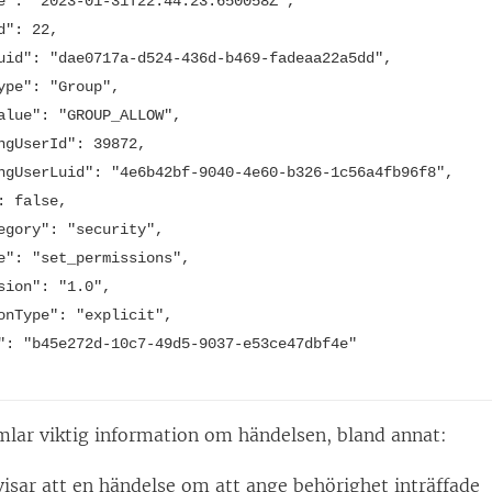
me": "2023-01-31T22:44:23.650058Z",
t
Id": 22,
f
Luid": "dae0717a-d524-436d-b469-fadeaa22a5dd",
ö
Type": "Group",
n
Value": "GROUP_ALLOW",
ingUserId": 39872,
s
ingUserLuid": "4e6b42bf-9040-4e60-b326-1c56a4fb96f8",
t
": false,
e
tegory": "security",
r
pe": "set_permissions",
)
rsion": "1.0",
ionType": "explicit",
d": "b45e272d-10c7-49d5-9037-e53ce47dbf4e"
lar viktig information om händelsen, bland annat:
isar att en händelse om att ange behörighet inträffade