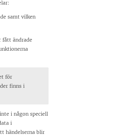
lar:
ade samt vilken
r fått ändrade
funktionerna
et för
er finns i
inte i någon speciell
ata i
tt händelserna blir