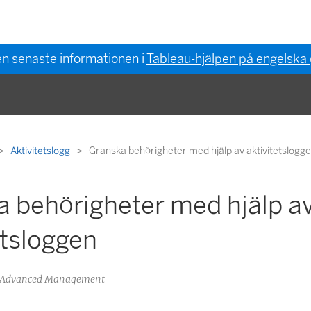
en senaste informationen i
Tableau-hjälpen på engelska
Aktivitetslogg
Granska behörigheter med hjälp av aktivitetslogg
a behörigheter med hjälp a
etsloggen
au Advanced Management