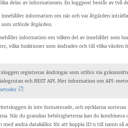
lika delar av informationen. En loggpost består av två de
 innehåller information om när och var åtgärden inträff
 som utförde åtgärden.
nehåller information om vilken del av innehållet som ha
er, vilka funktioner som ändrades och till vilka värden 
tsloggen registrerar ändringar som utförs via gränssnitt
ialogrutan och REST API. Mer information om API-metod
(
metoder
.
L
ä
vitetsloggen är inte formaterade, och nycklarna sorteras 
n
arna. När du granskar behörigheterna kan du kombinera d
k
n med andra datakällor för att koppla ID:n till namn så a