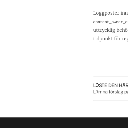
Loggposter inne
content_owner_c
uttrycklig behö
tidpunkt för re
LÖSTE DEN HÄ
Lämna förslag på