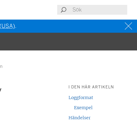
 (USA)
.
en
v
I DEN HÄR ARTIKELN
Loggformat
Exempel
Händelser