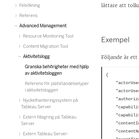
lättare att tolk
Felsökning
Referens
Advanced Management
Resource Monitoring Tool
Exempel
Content Migration Tool
Aktivitetslogg
Följande är ett
Granska behörigheter med hjälp
av aktivitetsloggen
{
	"actorUs
Referens för platshändelsetyper
i aktivitetsloggen
	"actorUs
	"authori
Nyckelhanteringssystem på
Tableau Server
	"capabil
	"capabil
Extern fillagring på Tableau
	"content
Server
	"content
Extern Tableau Server-