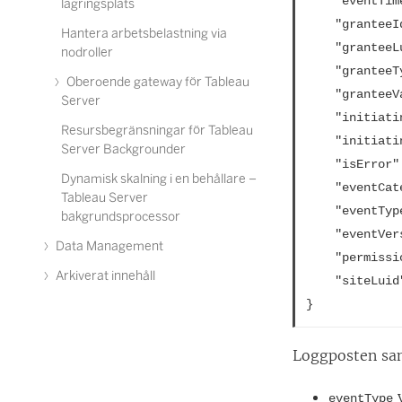
	"eventTi
lagringsplats
	"grantee
Hantera arbetsbelastning via
	"grantee
nodroller
	"grantee
Oberoende gateway för Tableau
	"grantee
Server
	"initiat
Resursbegränsningar för Tableau
	"initiat
Server Backgrounder
	"isError
Dynamisk skalning i en behållare –
	"eventCa
Tableau Server
	"eventTy
bakgrundsprocessor
	"eventVe
Data Management
	"permiss
Arkiverat innehåll
	"siteLui
}
Loggposten sam
v
eventType