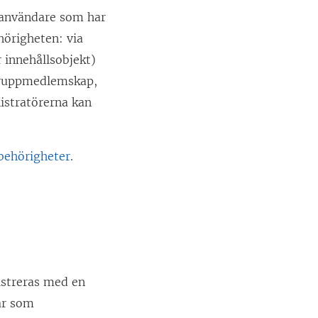
 användare som har
hörigheten: via
 innehållsobjekt)
 gruppmedlemskap,
nistratörerna kan
behörigheter
.
istreras med en
ar som