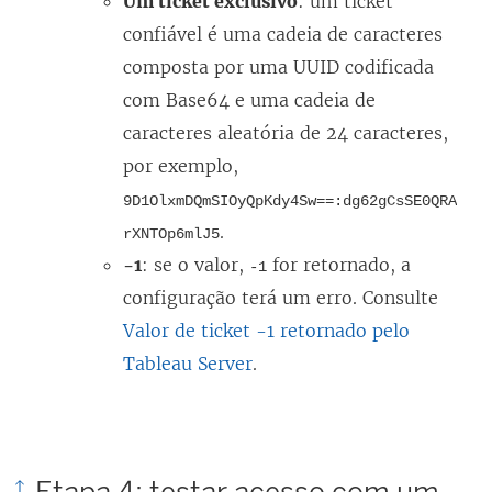
Um ticket exclusivo
: um ticket
confiável é uma cadeia de caracteres
composta por uma UUID codificada
com Base64 e uma cadeia de
caracteres aleatória de 24 caracteres,
por exemplo,
9D1OlxmDQmSIOyQpKdy4Sw==:dg62gCsSE0QRA
.
rXNTOp6mlJ5
-1
: se o valor,
for retornado, a
-1
configuração terá um erro. Consulte
Valor de ticket -1 retornado pelo
Tableau Server
.
Etapa 4: testar acesso com um