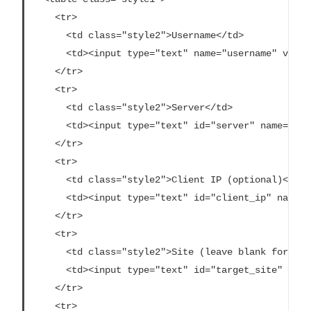
    <tr>

      <td class="style2">Username</td>

      <td><input type="text" name="username" value
    </tr>

    <tr>

      <td class="style2">Server</td>

      <td><input type="text" id="server" name="ser
    </tr>

    <tr>

      <td class="style2">Client IP (optional)</td>

      <td><input type="text" id="client_ip" name="
    </tr>

    <tr>

      <td class="style2">Site (leave blank for Def
      <td><input type="text" id="target_site" name
    </tr>

    <tr>
