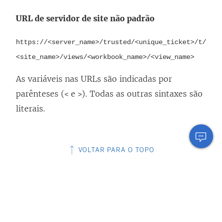
URL de servidor de site não padrão
https://<server_name>/trusted/<unique_ticket>/t/
<site_name>/views/<workbook_name>/<view_name>
As variáveis nas URLs são indicadas por
parênteses (
e
). Todas as outras sintaxes são
<
>
literais.
VOLTAR PARA O TOPO
ESTE ARTIGO RESOLVEU SEU PROBLEMA?
Diga-nos como podemos melhorar!
Sim
Não