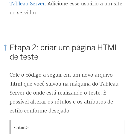
Tableau Server
. Adicione esse usuário a um site
e
no servidor.
m
n
o
v
Etapa 2: criar um página HTML
a
de teste
j
a
Cole o código a seguir em um novo arquivo
n
.html que você salvou na máquina do Tableau
e
Server de onde está realizando o teste. É
l
possível alterar os rótulos e os atributos de
a
estilo conforme desejado.
)
<html>
