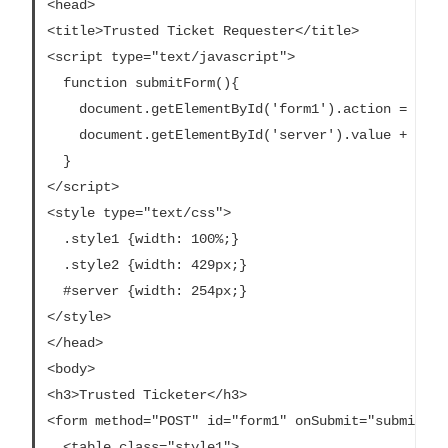
<head>

<title>Trusted Ticket Requester</title>

<script type="text/javascript">

  function submitForm(){

    document.getElementById('form1').action =

    document.getElementById('server').value + "/tru
  }

</script>

<style type="text/css">

  .style1 {width: 100%;}

  .style2 {width: 429px;}

  #server {width: 254px;}

</style>

</head>

<body>

<h3>Trusted Ticketer</h3>

<form method="POST" id="form1" onSubmit="submitForm
  <table class="style1">
