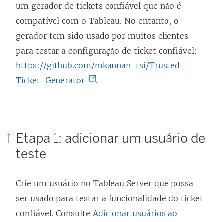
um gerador de tickets confiável que não é
compatível com o Tableau. No entanto, o
gerador tem sido usado por muitos clientes
para testar a configuração de ticket confiável:
https://github.com/mkannan-tsi/Trusted-
(
Ticket-Generator
.
O
l
i
Etapa 1: adicionar um usuário de
n
teste
k
a
Crie um usuário no Tableau Server que possa
b
ser usado para testar a funcionalidade do ticket
r
confiável. Consulte
Adicionar usuários ao
e