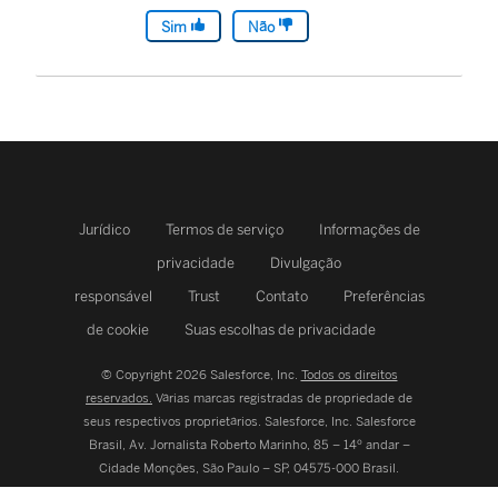
Sim
Não
Jurídico
Termos de serviço
Informações de
privacidade
Divulgação
responsável
Trust
Contato
Preferências
de cookie
Suas escolhas de privacidade
© Copyright 2026 Salesforce, Inc.
Todos os direitos
reservados.
Várias marcas registradas de propriedade de
seus respectivos proprietários. Salesforce, Inc.
Salesforce
Brasil, Av. Jornalista Roberto Marinho, 85 – 14º andar –
Cidade Monções, São Paulo – SP, 04575-000 Brasil.