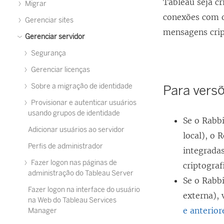
Tableau
seja cr
Migrar
conexões com o
Gerenciar sites
mensagens crip
Gerenciar servidor
Segurança
Gerenciar licenças
Sobre a migração de identidade
Para versõ
Provisionar e autenticar usuários
usando grupos de identidade
Se o Rabb
Adicionar usuários ao servidor
local), o
R
Perfis de administrador
integrada
Fazer logon nas páginas de
criptogra
administração do Tableau Server
Se o Rabb
Fazer logon na interface do usuário
externa),
na Web do Tableau Services
e anterior
Manager