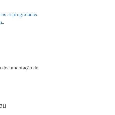
ns criptografadas.
u.
.
e a documentação do
eau