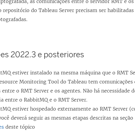
iptografada, as comunicações entre o servidor RMT e os
 repositório do Tableau Server precisam ser habilitadas
tografadas.
es 2022.3 e posteriores
itMQ estiver instalado na mesma máquina que o RMT Se
esource Monitoring Tool do Tableau
tem comunicações c
s entre o RMT Server e os agentes. Não há necessidade d
fia entre o RabbitMQ e o RMT Server.
itMQ estiver hospedado externamente ao RMT Server (c
 você deverá seguir as mesmas etapas descritas na seção
es
deste tópico