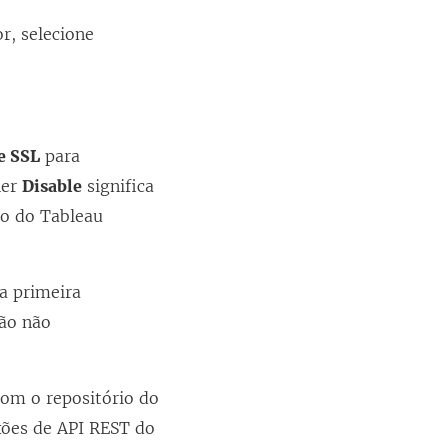
r, selecione
e SSL
para
her
Disable
significa
io do Tableau
a primeira
xão não
com o repositório do
xões de API REST do