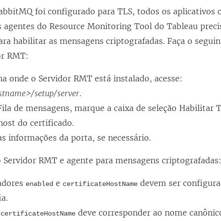
bbitMQ foi configurado para TLS, todos os aplicativos c
s agentes do
Resource Monitoring Tool do Tableau
preci
ra habilitar as mensagens criptografadas. Faça o seguin
or RMT:
a onde o Servidor RMT está instalado, acesse:
stname>/setup/server
.
ila de mensagens, marque a caixa de seleção Habilitar T
ost do certificado.
as informações da porta, se necessário.
o Servidor RMT e agente para mensagens criptografadas
zadores
e
devem ser configurad
enabled
certificateHostName
ia.
l
deve corresponder ao nome canônic
certificateHostName