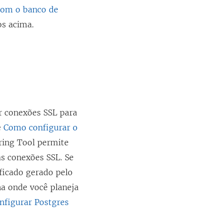
com o banco de
s acima.
ar conexões SSL para
e
Como configurar o
ring Tool
permite
as conexões SSL. Se
ificado gerado pelo
na onde você planeja
nfigurar Postgres