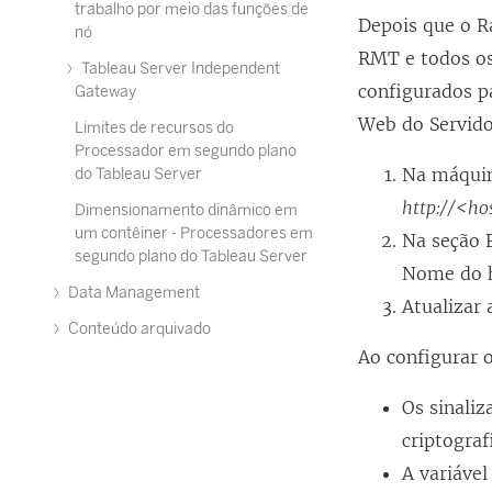
trabalho por meio das funções de
Depois que o Ra
nó
RMT e todos o
Tableau Server Independent
configurados pa
Gateway
Web do Servid
Limites de recursos do
Processador em segundo plano
Na máquin
do Tableau Server
http://<ho
Dimensionamento dinâmico em
um contêiner - Processadores em
Na seção F
segundo plano do Tableau Server
Nome do h
Data Management
Atualizar 
Conteúdo arquivado
Ao configurar 
Os sinali
criptograf
A variáve