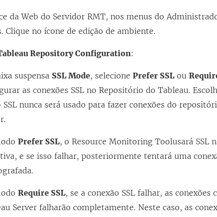
ace da Web do Servidor RMT, nos menus do Administrado
. Clique no ícone de edição de ambiente.
Tableau Repository Configuration
:
aixa suspensa
SSL Mode
, selecione
Prefer SSL
ou
Requir
gurar as conexões SSL no Repositório do Tableau. Escol
 SSL nunca será usado para fazer conexões do repositór
r.
modo
Prefer SSL
, o
Resource Monitoring Tool
usará SSL n
tiva, e se isso falhar, posteriormente tentará uma cone
ografada.
modo
Require SSL
, se a conexão SSL falhar, as conexões 
eau Server falharão completamente. Neste caso, as cone