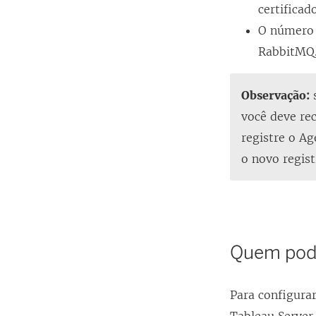
certificad
O número
RabbitMQ
Observação:
s
você deve rec
registre o A
o novo regis
Quem pode
Para configura