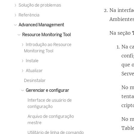
Solução de problemas
Na interf
Referência
Ambientes
Advanced Management
Na seção
Resource Monitoring Tool
Introdução ao Resource
Na c
Monitoring Tool
confi
Instale
que o
Atualizar
Serve
Desinstalar
No 
Gerenciar e configurar
tenta
Interface de usuário de
cript
configuração
Arquivo de configuração
No 
mestre
Tabl
Utilitário de linha de comando