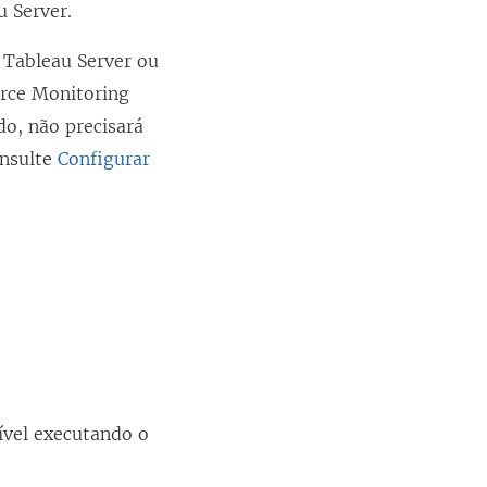
u Server.
 Tableau Server ou
rce Monitoring
do, não precisará
onsulte
Configurar
ível executando o