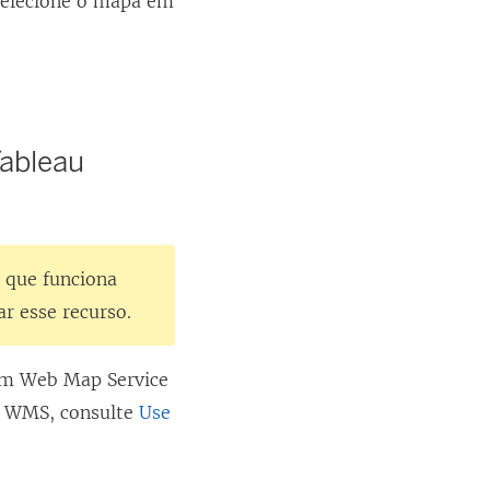
selecione o mapa em
Tableau
 que funciona
 esse recurso.
um Web Map Service
a WMS, consulte
Use