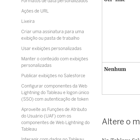
Formatos de data personalizados
Ações de URL
Lixeira
Criar uma assinatura para uma
exibição ou pasta de trabalho
Usar exibições personalizadas
Manter o conteúdo com exibições
personalizadas
Nenhum
Publicar exibições no Salesforce
Configurar componentes da Web
Lightning do Tableau e logon único
(SSO) com autenticação de token
Aproveite as Funções de Atributo
do Usuário (UAF) com os
Altere o 
componentes de Web Lightning do
Tableau
Interagir com dados no Tableau