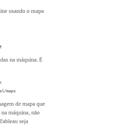
-line usando o mapa
e
adas na máquina. É
s
al/maps
 imagem de mapa que
 na máquina, não
Tableau seja