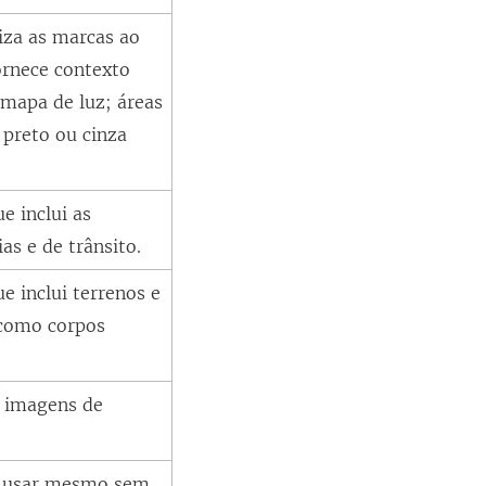
iza as marcas ao
rnece contexto
 mapa de luz; áreas
preto ou cinza
e inclui as
ias e de trânsito.
 inclui terrenos e
, como corpos
 imagens de
 usar mesmo sem