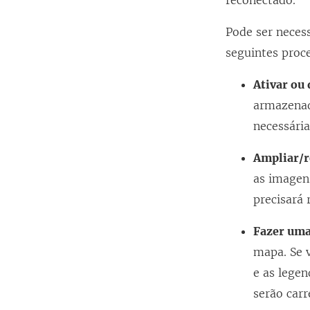
reconectado.
Pode ser neces
seguintes proc
Ativar ou
armazenad
necessária
Ampliar/r
as imagen
precisará 
Fazer um
mapa. Se v
e as lege
serão carr