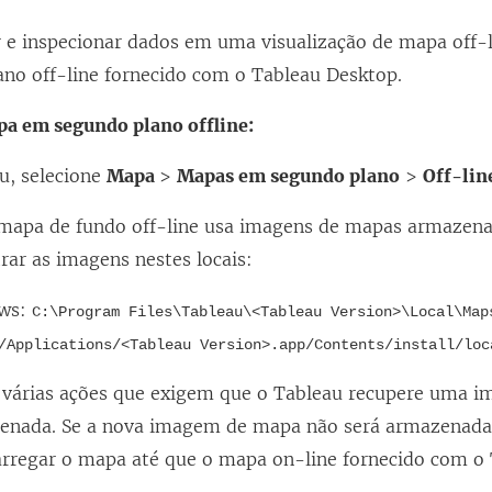
r e inspecionar dados em uma visualização de mapa off
no off-line fornecido com o Tableau Desktop.
pa em segundo plano offline:
u, selecione
Mapa
>
Mapas em segundo plano
>
Off-lin
 mapa de fundo off-line usa imagens de mapas armazen
rar as imagens nestes locais:
ws:
C:\Program Files\Tableau\<Tableau Version>\Local\Map
/Applications/<Tableau Version>.app/Contents/install/loc
 várias ações que exigem que o Tableau recupere uma
zenada. Se a nova imagem de mapa não será armazenada
carregar o mapa até que o mapa on-line fornecido com o 