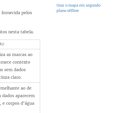
Usar o mapa em segundo
plano offline
fornecida pelos
tos nesta tabela.
ÃO
iza as marcas ao
rnece contexto
eas sem dados
inza claro.
emelhante ao de
em dados aparecem
, e corpos d'água