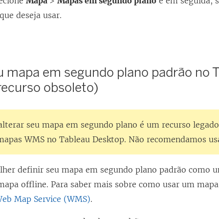
lecione
Mapa
>
Mapas em segundo plano
e em seguida, 
que deseja usar.
eu mapa em segundo plano padrão no 
recurso obsoleto)
lterar seu mapa em segundo plano é um recurso legado
mapas WMS no Tableau Desktop. Não recomendamos usar
olher definir seu mapa em segundo plano padrão como 
apa offline. Para saber mais sobre como usar um map
 Web Map Service (WMS)
.